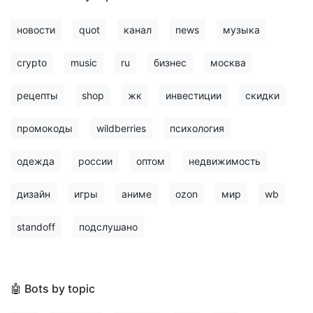
новости
quot
канал
news
музыка
crypto
music
ru
бизнес
москва
рецепты
shop
жк
инвестиции
скидки
промокоды
wildberries
психология
одежда
россии
оптом
недвижимость
дизайн
игры
аниме
ozon
мир
wb
standoff
подслушано
🤖 Bots by topic