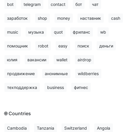
bot
telegram
contact
бот
чат
заработок
shop
money
наставник
cash
music
музыка
quot
фриланс
wb
помощник
robot
easy
поиск
деньги
юлия
вакансии
wallet
airdrop
продвижение
анонимные
wildberries
техподдержка
business
фитнес
🌐 Countries
Cambodia
Tanzania
Switzerland
Angola