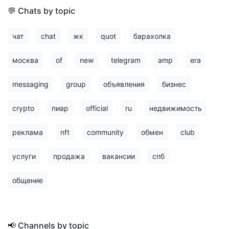
💬 Chats by topic
чат
chat
жк
quot
барахолка
москва
of
new
telegram
amp
era
messaging
group
объявления
бизнес
crypto
пиар
official
ru
недвижимость
реклама
nft
community
обмен
club
услуги
продажа
вакансии
спб
общение
📢 Channels by topic