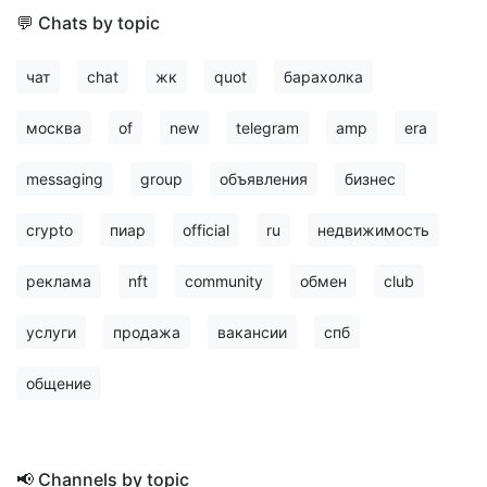
💬 Chats by topic
чат
chat
жк
quot
барахолка
москва
of
new
telegram
amp
era
messaging
group
объявления
бизнес
crypto
пиар
official
ru
недвижимость
реклама
nft
community
обмен
club
услуги
продажа
вакансии
спб
общение
📢 Channels by topic