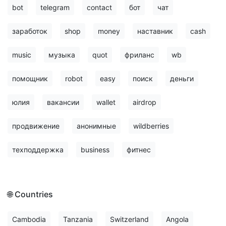
bot
telegram
contact
бот
чат
заработок
shop
money
наставник
cash
music
музыка
quot
фриланс
wb
помощник
robot
easy
поиск
деньги
юлия
вакансии
wallet
airdrop
продвижение
анонимные
wildberries
техподдержка
business
фитнес
🌐 Countries
Cambodia
Tanzania
Switzerland
Angola