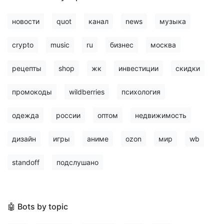
новости
quot
канал
news
музыка
crypto
music
ru
бизнес
москва
рецепты
shop
жк
инвестиции
скидки
промокоды
wildberries
психология
одежда
россии
оптом
недвижимость
дизайн
игры
аниме
ozon
мир
wb
standoff
подслушано
🤖 Bots by topic