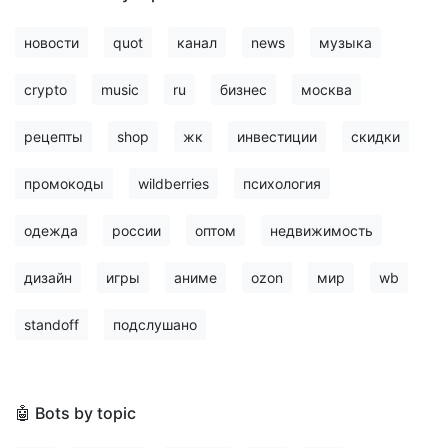
новости
quot
канал
news
музыка
crypto
music
ru
бизнес
москва
рецепты
shop
жк
инвестиции
скидки
промокоды
wildberries
психология
одежда
россии
оптом
недвижимость
дизайн
игры
аниме
ozon
мир
wb
standoff
подслушано
🤖 Bots by topic