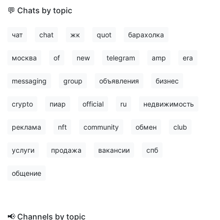
💬 Chats by topic
чат
chat
жк
quot
барахолка
москва
of
new
telegram
amp
era
messaging
group
объявления
бизнес
crypto
пиар
official
ru
недвижимость
реклама
nft
community
обмен
club
услуги
продажа
вакансии
спб
общение
📢 Channels by topic