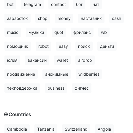
bot
telegram
contact
бот
чат
заработок
shop
money
наставник
cash
music
музыка
quot
фриланс
wb
помощник
robot
easy
поиск
деньги
юлия
вакансии
wallet
airdrop
продвижение
анонимные
wildberries
техподдержка
business
фитнес
🌐 Countries
Cambodia
Tanzania
Switzerland
Angola