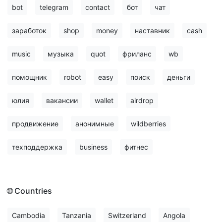
bot
telegram
contact
бот
чат
заработок
shop
money
наставник
cash
music
музыка
quot
фриланс
wb
помощник
robot
easy
поиск
деньги
юлия
вакансии
wallet
airdrop
продвижение
анонимные
wildberries
техподдержка
business
фитнес
🌐 Countries
Cambodia
Tanzania
Switzerland
Angola