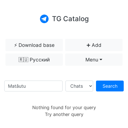
TG Catalog
⚡️ Download base
➕ Add
🇷🇺 Русский
Menu
Search
Nothing found for your query
Try another query