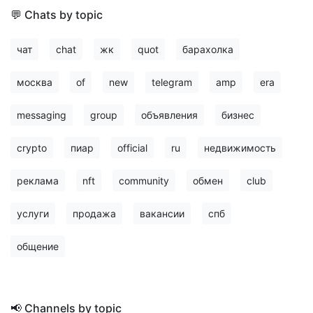
💬 Chats by topic
чат
chat
жк
quot
барахолка
москва
of
new
telegram
amp
era
messaging
group
объявления
бизнес
crypto
пиар
official
ru
недвижимость
реклама
nft
community
обмен
club
услуги
продажа
вакансии
спб
общение
📢 Channels by topic