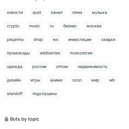
новости
quot
канал
news
музыка
crypto
music
ru
бизнес
москва
рецепты
shop
жк
инвестиции
скидки
промокоды
wildberries
психология
одежда
россии
оптом
недвижимость
дизайн
игры
аниме
ozon
мир
wb
standoff
подслушано
🤖 Bots by topic