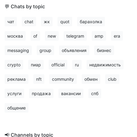
💬 Chats by topic
чат
chat
жк
quot
барахолка
москва
of
new
telegram
amp
era
messaging
group
объявления
бизнес
crypto
пиар
official
ru
недвижимость
реклама
nft
community
обмен
club
услуги
продажа
вакансии
спб
общение
📢 Channels by topic