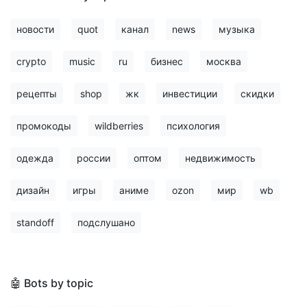
новости
quot
канал
news
музыка
crypto
music
ru
бизнес
москва
рецепты
shop
жк
инвестиции
скидки
промокоды
wildberries
психология
одежда
россии
оптом
недвижимость
дизайн
игры
аниме
ozon
мир
wb
standoff
подслушано
🤖 Bots by topic