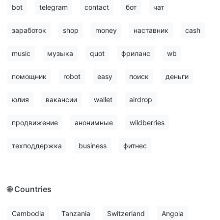
bot
telegram
contact
бот
чат
заработок
shop
money
наставник
cash
music
музыка
quot
фриланс
wb
помощник
robot
easy
поиск
деньги
юлия
вакансии
wallet
airdrop
продвижение
анонимные
wildberries
техподдержка
business
фитнес
🌐 Countries
Cambodia
Tanzania
Switzerland
Angola