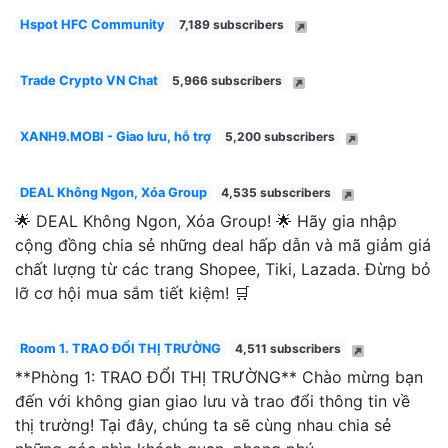
Hspot HFC Community
7,189 subscribers
Trade Crypto VN Chat
5,966 subscribers
XANH9.MOBI - Giao lưu, hỗ trợ
5,200 subscribers
DEAL Không Ngon, Xóa Group
4,535 subscribers
🌟 DEAL Không Ngon, Xóa Group! 🌟 Hãy gia nhập
cộng đồng chia sẻ những deal hấp dẫn và mã giảm giá
chất lượng từ các trang Shopee, Tiki, Lazada. Đừng bỏ
lỡ cơ hội mua sắm tiết kiệm! 🛒
Room 1. TRAO ĐỔI THỊ TRƯỜNG
4,511 subscribers
**Phòng 1: TRAO ĐỔI THỊ TRƯỜNG** Chào mừng bạn
đến với không gian giao lưu và trao đổi thông tin về
thị trường! Tại đây, chúng ta sẽ cùng nhau chia sẻ