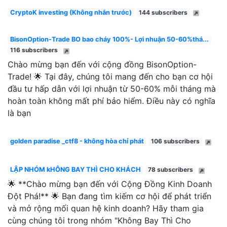
CryptoK investing (Không nhắn trước)
144 subscribers
BisonOption-Trade BO bao cháy 100%- Lợi nhuận 50-60%thá...
116 subscribers
Chào mừng bạn đến với cộng đồng BisonOption-
Trade! 🌟 Tại đây, chúng tôi mang đến cho bạn cơ hội
đầu tư hấp dẫn với lợi nhuận từ 50-60% mỗi tháng mà
hoàn toàn không mất phí bảo hiểm. Điều này có nghĩa
là bạn
golden paradise _ctf8 - không hòa chỉ phát
106 subscribers
LẬP NHÓM kHÔNG BAY THÌ CHO KHÁCH
78 subscribers
🌟 **Chào mừng bạn đến với Cộng Đồng Kinh Doanh
Đột Phá!** 🌟 Bạn đang tìm kiếm cơ hội để phát triển
và mở rộng mối quan hệ kinh doanh? Hãy tham gia
cùng chúng tôi trong nhóm "Không Bay Thì Cho