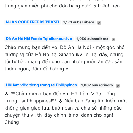
trung gian miễn phí cho đơn hàng dưới 5 triệu! Liên
NHẬN CODE FREE 𝐌.𝐓𝐇À𝐍𝐇
1,173 subscribers
Đồ Ăn Hà Nội Foods Tại sihanouklive
1,050 subscribers
Chào mừng bạn đến với Đồ Ăn Hà Nội - một góc nhỏ
hương vị của Hà Nội tại Sihanoukville! Tại đây, chúng
tôi tự hào mang đến cho bạn những món ăn đặc sản
thơm ngon, đậm đà hương vị
Hội làm việc tiếng trung tại Phillippines
1,007 subscribers
🌟 **Chào mừng bạn đến với Hội Làm Việc Tiếng
Trung Tại Philippines!** 🌟 Nếu bạn đang tìm kiếm một
không gian giao lưu, buôn bán và chia sẻ những câu
chuyện thú vị, thì đây chính là nơi dành cho bạn!
Chúng