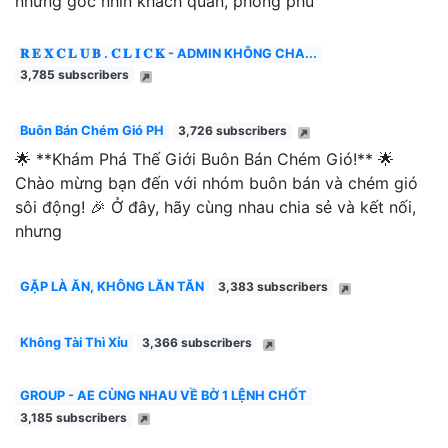
những góc nhìn khách quan, phong phú
𝐑 𝐄 𝐗 𝐂 𝐋 𝐔 𝐁 . 𝐂 𝐋 𝐈 𝐂 𝐊 - ADMIN KHÔNG CHA...
3,785 subscribers
Buôn Bán Chém Gió PH
3,726 subscribers
🌟 **Khám Phá Thế Giới Buôn Bán Chém Gió!** 🌟
Chào mừng bạn đến với nhóm buôn bán và chém gió
sôi động! 🎉 Ở đây, hãy cùng nhau chia sẻ và kết nối,
nhưng
GẶP LÀ ĂN, KHÔNG LĂN TĂN
3,383 subscribers
Không Tài Thì Xỉu
3,366 subscribers
GROUP - AE CÙNG NHAU VỀ BỜ 1 LỆNH CHỐT
3,185 subscribers