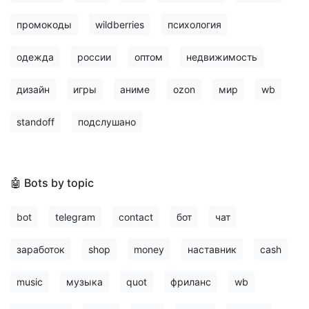
промокоды
wildberries
психология
одежда
россии
оптом
недвижимость
дизайн
игры
аниме
ozon
мир
wb
standoff
подслушано
🤖 Bots by topic
bot
telegram
contact
бот
чат
заработок
shop
money
наставник
cash
music
музыка
quot
фриланс
wb