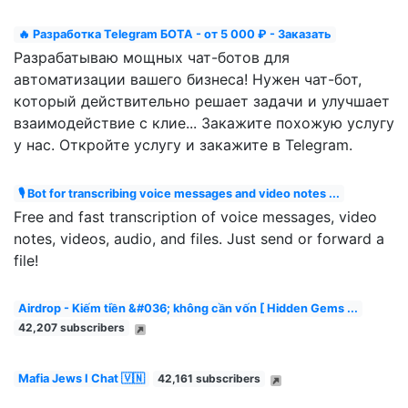
🔥 Разработка Telegram БОТА - от 5 000 ₽ - Заказать
Разрабатываю мощных чат-ботов для
автоматизации вашего бизнеса! Нужен чат-бот,
который действительно решает задачи и улучшает
взаимодействие с клие... Закажите похожую услугу
у нас. Откройте услугу и закажите в Telegram.
🎙 Bot for transcribing voice messages and video notes ...
Free and fast transcription of voice messages, video
notes, videos, audio, and files. Just send or forward a
file!
Airdrop - Kiếm tiền &#036; không cần vốn [ Hidden Gems ...
42,207 subscribers
Mafia Jews I Chat 🇻🇳
42,161 subscribers