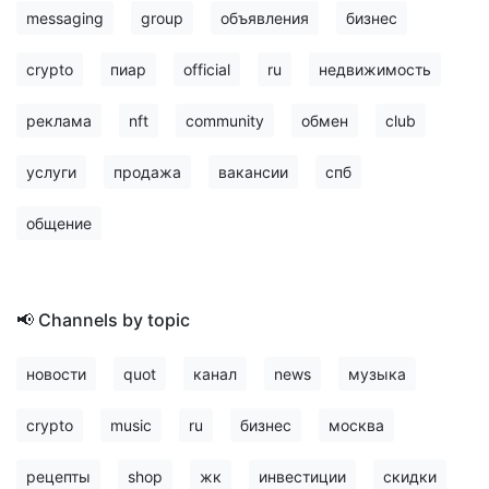
messaging
group
объявления
бизнес
crypto
пиар
official
ru
недвижимость
реклама
nft
community
обмен
club
услуги
продажа
вакансии
спб
общение
📢 Channels by topic
новости
quot
канал
news
музыка
crypto
music
ru
бизнес
москва
рецепты
shop
жк
инвестиции
скидки