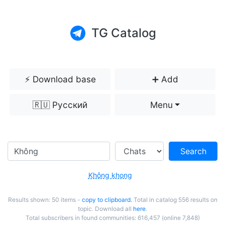
TG Catalog
⚡️ Download base
➕ Add
🇷🇺 Русский
Menu
Search
Không khong
Results shown: 50 items -
copy to clipboard.
Total in catalog 556 results on
topic. Download all
here
.
Total subscribers in found communities: 616,457 (online 7,848)