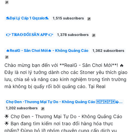
🐬Đại Lý Cấp 1 Qqzalo🐬
1,515 subscribers
👉 T𝐑A𝐎 ĐỔ𝐈 𝐒Ă𝐍 𝐀P𝐏 👉
1,378 subscribers
🔥RealG - Sân Chơi Mới🔥 - Không Quảng Cáo
1,362 subscribers
Chào mừng bạn đến với **RealG - Sân Chơi Mới**! 🔥
Đây là nơi lý tưởng dành cho các Stoner yêu thích giao
lưu, chia sẻ và nâng cao kinh nghiệm trong tình trường
mà không bị quấy rối bởi quảng cáo. Tại Real
Chợ Đen -Thương Mại Tự Do - Không Quảng Cáo 🇲🇵🇲🇵🇲...
1,202 subscribers
🌟 Chợ Đen - Thương Mại Tự Do - Không Quảng Cáo
🌟 Bạn đang tìm kiếm nơi trao đổi hàng hóa thực
phẩm? Đừng bỏ lỡ nhóm chuyên cung cấp dịch vụ