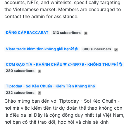
accounts, NFTs, and whitelists, specifically targeting
the Vietnamese market. Members are encouraged to
contact the admin for assistance.
ĐẲNG CẤP BACCARAT
313 subscribers
Vista.trade kiếm tiền không giới hạn🍑🤟
300 subscribers
CƠM GẠO TỈA - KHÁNH CHÂU 💗 👉NFF79 - KHÔNG THU PHÍ 👌
280 subscribers
Tiptoday - Soi Kèo Chuẩn - Kiếm Tiền Không Khó
232 subscribers
Chào mừng bạn đến với Tiptoday - Soi Kèo Chuẩn -
nơi mà việc kiếm tiền từ dự đoán thể thao không còn
là điều xa lạ! Đây là cộng đồng duy nhất tại Việt Nam,
nơi bạn có thể trao đổi, học hỏi và chia sẻ kinh