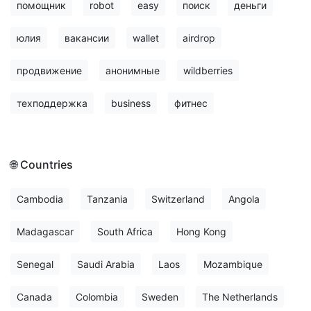
помощник
robot
easy
поиск
деньги
юлия
вакансии
wallet
airdrop
продвижение
анонимные
wildberries
техподдержка
business
фитнес
🌐 Countries
Cambodia
Tanzania
Switzerland
Angola
Madagascar
South Africa
Hong Kong
Senegal
Saudi Arabia
Laos
Mozambique
Canada
Colombia
Sweden
The Netherlands