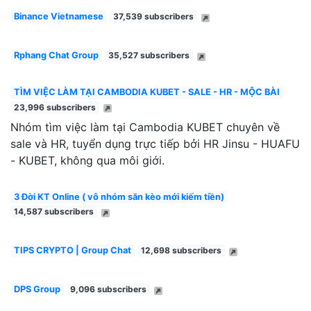
Binance Vietnamese
37,539 subscribers
Rphang Chat Group
35,527 subscribers
TÌM VIỆC LÀM TẠI CAMBODIA KUBET - SALE - HR - MỘC BÀI
23,996 subscribers
Nhóm tìm việc làm tại Cambodia KUBET chuyên về
sale và HR, tuyển dụng trực tiếp bởi HR Jinsu - HUAFU
- KUBET, không qua môi giới.
3 Đời KT Online ( vô nhóm săn kèo mới kiếm tiền)
14,587 subscribers
TIPS CRYPTO | Group Chat
12,698 subscribers
DPS Group
9,096 subscribers