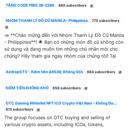
TẶNG CODE FREE 38-228K
860 subscribers
NHÓM THANH LÝ ĐỒ CŨ MANILA- Philippines
770 subscribers
📣 **Chào mừng đến với Nhóm Thanh Lý Đồ Cũ Manila
- Philippines**! 🌟 Bạn có những món đồ cũ không còn
sử dụng và đang muốn tìm những chủ nhân mới cho
chúng? Hãy tham gia ngay nhóm của chúng tôi! Tại
AirdropGTV - Kiếm tiền &#036; Không Vốn
664 subscribers
KIẾM TIỀN KHÔNG KHÓ
658 subscribers
OTC Gaming Whitelist NFT ICO Crypto Việt Nam - Không Đư...
615 subscribers
The group focuses on OTC buying and selling of
various crypto assets, including ICOs, tokens,