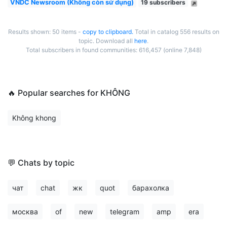
VNDC Newsroom (Không còn sử dụng)
19 subscribers
Results shown: 50 items -
copy to clipboard.
Total in catalog 556 results on
topic. Download all
here
.
Total subscribers in found communities: 616,457 (online 7,848)
🔥 Popular searches for KHÔNG
Không khong
💬 Chats by topic
чат
chat
жк
quot
барахолка
москва
of
new
telegram
amp
era