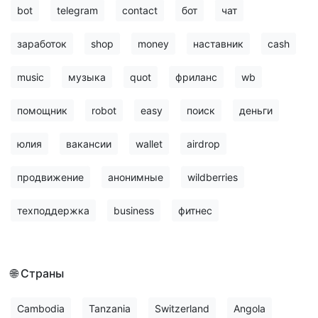
bot
telegram
contact
бот
чат
заработок
shop
money
наставник
cash
music
музыка
quot
фриланс
wb
помощник
robot
easy
поиск
деньги
юлия
вакансии
wallet
airdrop
продвижение
анонимные
wildberries
техподдержка
business
фитнес
🌐 Страны
Cambodia
Tanzania
Switzerland
Angola