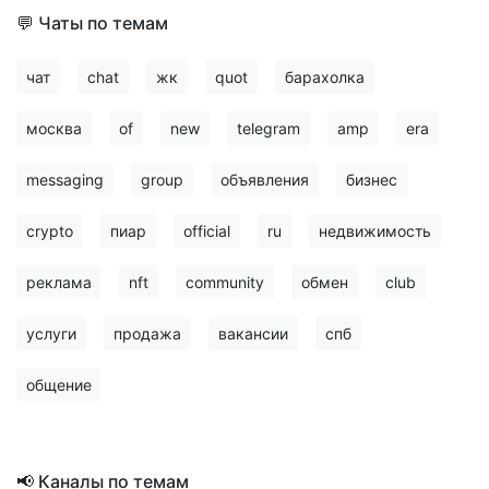
💬 Чаты по темам
чат
chat
жк
quot
барахолка
москва
of
new
telegram
amp
era
messaging
group
объявления
бизнес
crypto
пиар
official
ru
недвижимость
реклама
nft
community
обмен
club
услуги
продажа
вакансии
спб
общение
📢 Каналы по темам