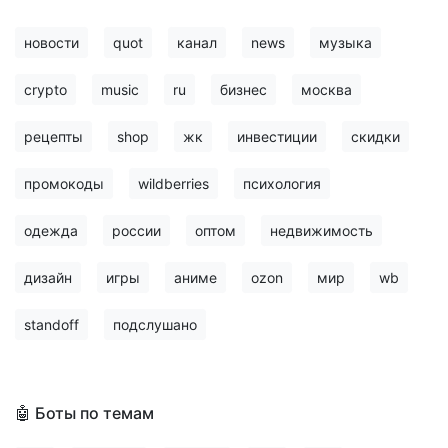
новости
quot
канал
news
музыка
crypto
music
ru
бизнес
москва
рецепты
shop
жк
инвестиции
скидки
промокоды
wildberries
психология
одежда
россии
оптом
недвижимость
дизайн
игры
аниме
ozon
мир
wb
standoff
подслушано
🤖 Боты по темам