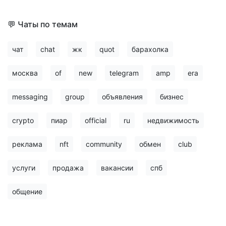
💬 Чаты по темам
чат
chat
жк
quot
барахолка
москва
of
new
telegram
amp
era
messaging
group
объявления
бизнес
crypto
пиар
official
ru
недвижимость
реклама
nft
community
обмен
club
услуги
продажа
вакансии
спб
общение