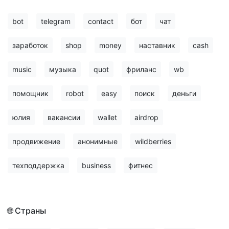
bot
telegram
contact
бот
чат
заработок
shop
money
наставник
cash
music
музыка
quot
фриланс
wb
помощник
robot
easy
поиск
деньги
юлия
вакансии
wallet
airdrop
продвижение
анонимные
wildberries
техподдержка
business
фитнес
🌐 Страны