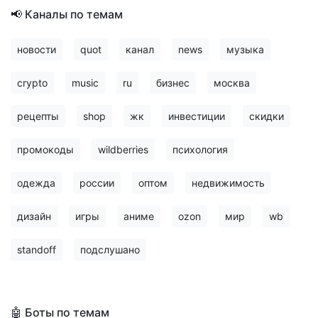
📢 Каналы по темам
новости
quot
канал
news
музыка
crypto
music
ru
бизнес
москва
рецепты
shop
жк
инвестиции
скидки
промокоды
wildberries
психология
одежда
россии
оптом
недвижимость
дизайн
игры
аниме
ozon
мир
wb
standoff
подслушано
🤖 Боты по темам