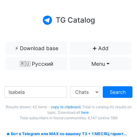
TG Catalog
⚡️ Download base
➕ Add
🇷🇺 Русский
Menu
Search
Results shown: 42 items -
copy to clipboard.
Total in catalog 42 results on
topic. Download all
here
.
Total subscribers in found communities: 6,147 (online 189)
🔥 Бот в Telegram или MAX по вашему ТЗ + 1 МЕСЯЦ гарант...