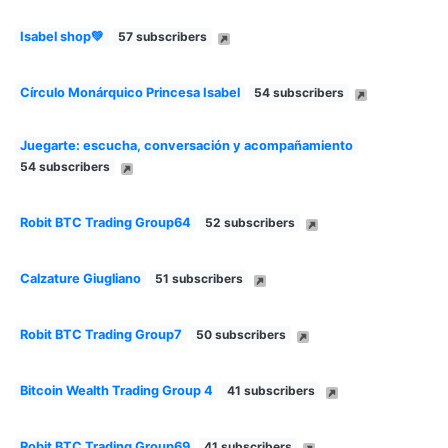
Isabel shop💚
57 subscribers
Círculo Monárquico Princesa Isabel
54 subscribers
Juegarte: escucha, conversación y acompañamiento
54 subscribers
Robit BTC Trading Group64
52 subscribers
Calzature Giugliano
51 subscribers
Robit BTC Trading Group7
50 subscribers
Bitcoin Wealth Trading Group 4
41 subscribers
Robit BTC Trading Group69
41 subscribers