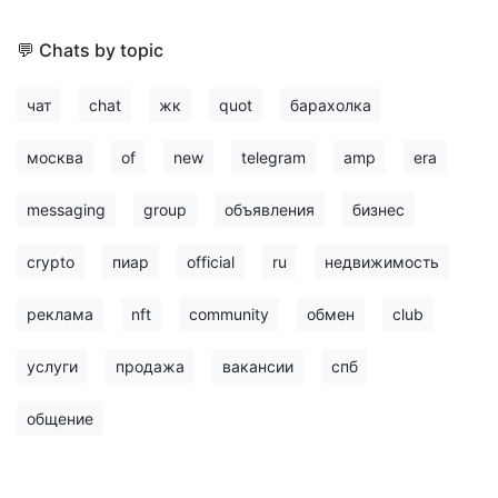
💬 Chats by topic
чат
chat
жк
quot
барахолка
москва
of
new
telegram
amp
era
messaging
group
объявления
бизнес
crypto
пиар
official
ru
недвижимость
реклама
nft
community
обмен
club
услуги
продажа
вакансии
спб
общение