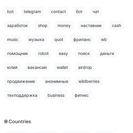
bot
telegram
contact
бот
чат
заработок
shop
money
наставник
cash
music
музыка
quot
фриланс
wb
помощник
robot
easy
поиск
деньги
юлия
вакансии
wallet
airdrop
продвижение
анонимные
wildberries
техподдержка
business
фитнес
🌐 Countries