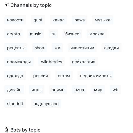
📢 Channels by topic
новости
quot
канал
news
музыка
crypto
music
ru
бизнес
москва
рецепты
shop
жк
инвестиции
скидки
промокоды
wildberries
психология
одежда
россии
оптом
недвижимость
дизайн
игры
аниме
ozon
мир
wb
standoff
подслушано
🤖 Bots by topic