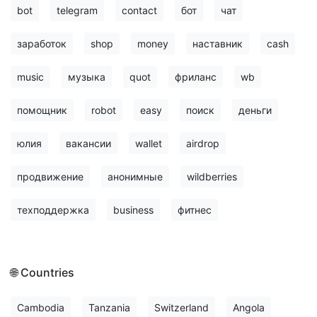
bot
telegram
contact
бот
чат
заработок
shop
money
наставник
cash
music
музыка
quot
фриланс
wb
помощник
robot
easy
поиск
деньги
юлия
вакансии
wallet
airdrop
продвижение
анонимные
wildberries
техподдержка
business
фитнес
🌐 Countries
Cambodia
Tanzania
Switzerland
Angola