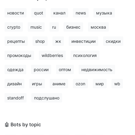
новости
quot
канал
news
музыка
crypto
music
ru
бизнес
москва
рецепты
shop
жк
инвестиции
скидки
промокоды
wildberries
психология
одежда
россии
оптом
недвижимость
дизайн
игры
аниме
ozon
мир
wb
standoff
подслушано
🤖 Bots by topic