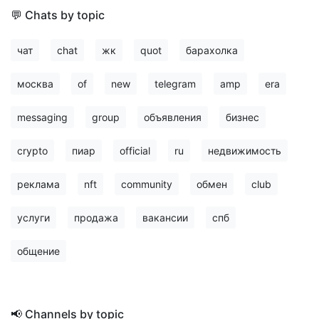
💬 Chats by topic
чат
chat
жк
quot
барахолка
москва
of
new
telegram
amp
era
messaging
group
объявления
бизнес
crypto
пиар
official
ru
недвижимость
реклама
nft
community
обмен
club
услуги
продажа
вакансии
спб
общение
📢 Channels by topic