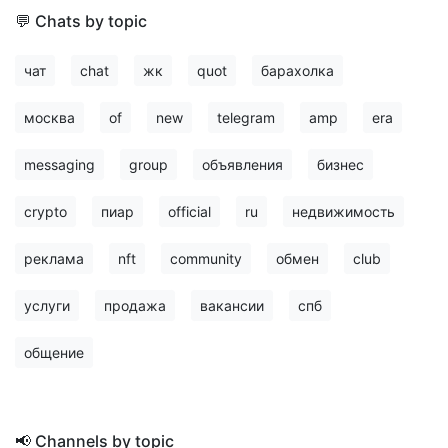
💬 Chats by topic
чат
chat
жк
quot
барахолка
москва
of
new
telegram
amp
era
messaging
group
объявления
бизнес
crypto
пиар
official
ru
недвижимость
реклама
nft
community
обмен
club
услуги
продажа
вакансии
спб
общение
📢 Channels by topic