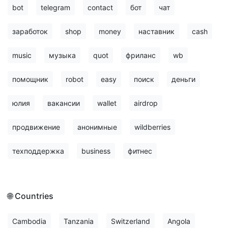
bot
telegram
contact
бот
чат
заработок
shop
money
наставник
cash
music
музыка
quot
фриланс
wb
помощник
robot
easy
поиск
деньги
юлия
вакансии
wallet
airdrop
продвижение
анонимные
wildberries
техподдержка
business
фитнес
🌐 Countries
Cambodia
Tanzania
Switzerland
Angola