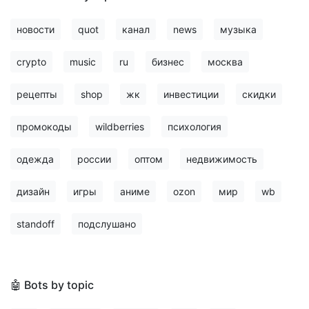
новости
quot
канал
news
музыка
crypto
music
ru
бизнес
москва
рецепты
shop
жк
инвестиции
скидки
промокоды
wildberries
психология
одежда
россии
оптом
недвижимость
дизайн
игры
аниме
ozon
мир
wb
standoff
подслушано
🤖 Bots by topic