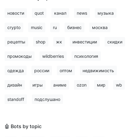
новости
quot
канал
news
музыка
crypto
music
ru
бизнес
москва
рецепты
shop
жк
инвестиции
скидки
промокоды
wildberries
психология
одежда
россии
оптом
недвижимость
дизайн
игры
аниме
ozon
мир
wb
standoff
подслушано
🤖 Bots by topic