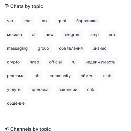
💬 Chats by topic
чат
chat
жк
quot
барахолка
москва
of
new
telegram
amp
era
messaging
group
объявления
бизнес
crypto
пиар
official
ru
недвижимость
реклама
nft
community
обмен
club
услуги
продажа
вакансии
спб
общение
📢 Channels by topic