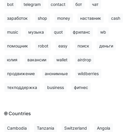
bot
telegram
contact
бот
чат
заработок
shop
money
наставник
cash
music
музыка
quot
фриланс
wb
помощник
robot
easy
поиск
деньги
юлия
вакансии
wallet
airdrop
продвижение
анонимные
wildberries
техподдержка
business
фитнес
🌐 Countries
Cambodia
Tanzania
Switzerland
Angola