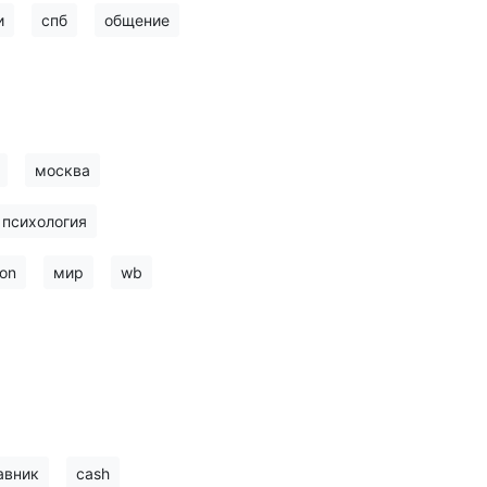
и
спб
общение
москва
психология
on
мир
wb
авник
cash