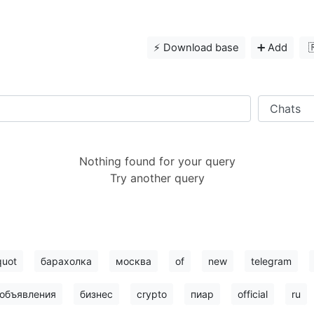
⚡️ Download base
➕ Add

Nothing found for your query
Try another query
quot
барахолка
москва
of
new
telegram
объявления
бизнес
crypto
пиар
official
ru