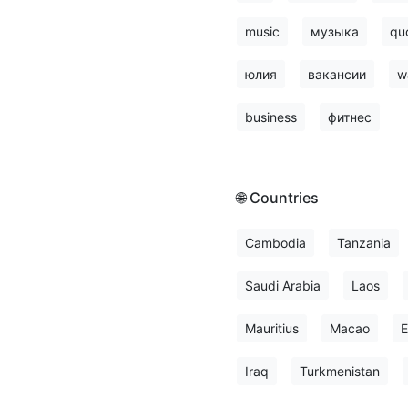
music
музыка
qu
юлия
вакансии
w
business
фитнес
🌐 Countries
Cambodia
Tanzania
Saudi Arabia
Laos
Mauritius
Macao
E
Iraq
Turkmenistan