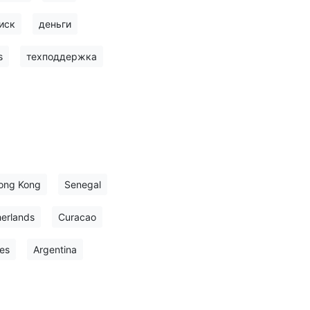
иск
деньги
s
техподдержка
ong Kong
Senegal
erlands
Curacao
es
Argentina