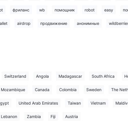
ot
фриланс
wb
помощник
robot
easy
по
allet
airdrop
продвижение
анонимные
wildberrie
Switzerland
Angola
Madagascar
South Africa
H
Mozambique
Canada
Colombia
Sweden
The Neth
gypt
United Arab Emirates
Taiwan
Vietnam
Maldiv
Lebanon
Zambia
Fiji
Austria