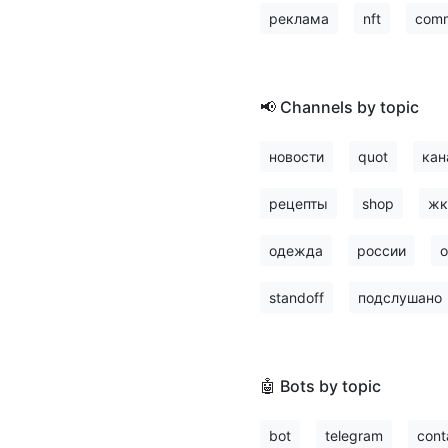
реклама
nft
comm
📢 Channels by topic
новости
quot
кан
рецепты
shop
жк
одежда
россии
о
standoff
подслушано
🤖 Bots by topic
bot
telegram
cont