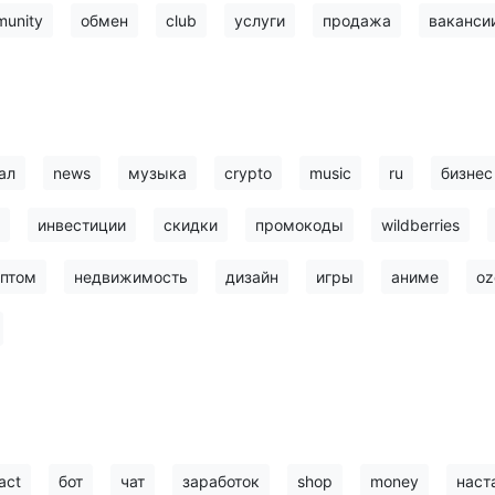
unity
обмен
club
услуги
продажа
ваканси
ал
news
музыка
crypto
music
ru
бизнес
инвестиции
скидки
промокоды
wildberries
птом
недвижимость
дизайн
игры
аниме
oz
act
бот
чат
заработок
shop
money
наст