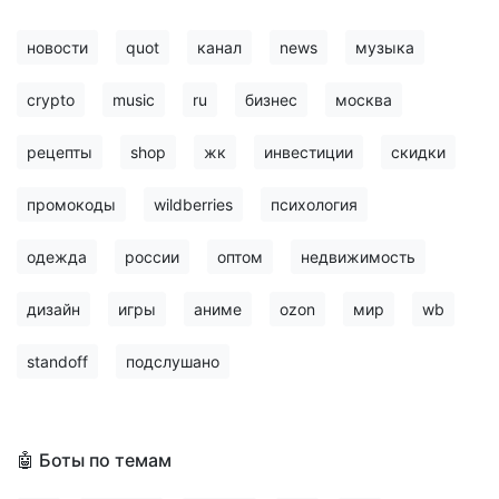
новости
quot
канал
news
музыка
crypto
music
ru
бизнес
москва
рецепты
shop
жк
инвестиции
скидки
промокоды
wildberries
психология
одежда
россии
оптом
недвижимость
дизайн
игры
аниме
ozon
мир
wb
standoff
подслушано
🤖 Боты по темам