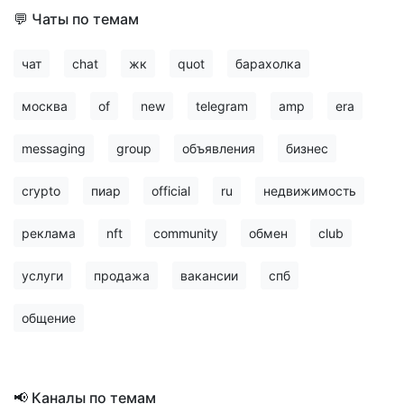
💬 Чаты по темам
чат
chat
жк
quot
барахолка
москва
of
new
telegram
amp
era
messaging
group
объявления
бизнес
crypto
пиар
official
ru
недвижимость
реклама
nft
community
обмен
club
услуги
продажа
вакансии
спб
общение
📢 Каналы по темам