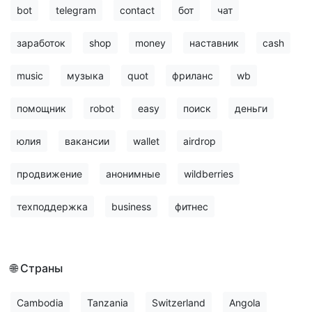
bot
telegram
contact
бот
чат
заработок
shop
money
наставник
cash
music
музыка
quot
фриланс
wb
помощник
robot
easy
поиск
деньги
юлия
вакансии
wallet
airdrop
продвижение
анонимные
wildberries
техподдержка
business
фитнес
🌐 Страны
Cambodia
Tanzania
Switzerland
Angola