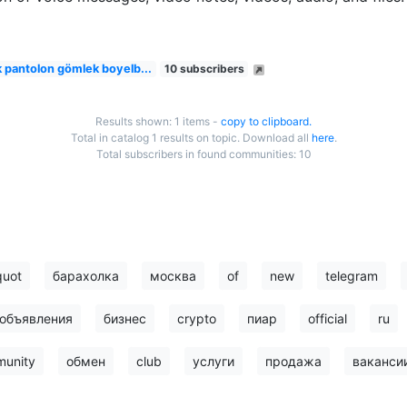
ek pantolon gömlek boyelb...
10 subscribers
Results shown: 1 items -
copy to clipboard.
Total in catalog 1 results on topic. Download all
here
.
Total subscribers in found communities: 10
quot
барахолка
москва
of
new
telegram
объявления
бизнес
crypto
пиар
official
ru
unity
обмен
club
услуги
продажа
ваканси