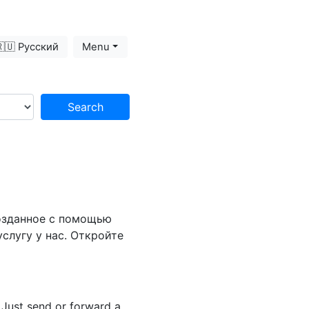
🇺 Русский
Menu
Search
Созданное с помощью
услугу у нас. Откройте
. Just send or forward a