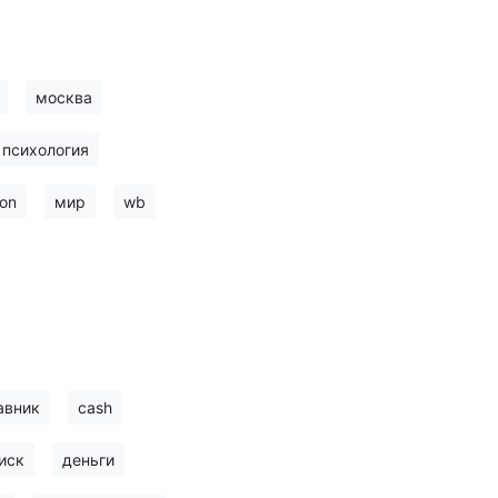
москва
психология
on
мир
wb
авник
cash
иск
деньги