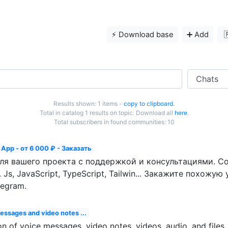
⚡️ Download base
➕ Add

Results shown: 1 items -
copy to clipboard.
Total in catalog 1 results on topic. Download all
here
.
Total subscribers in found communities: 10
 App - от 6 000 ₽ - Заказать
ля вашего проекта с поддержкой и консультациями. 
s, JavaScript, TypeScript, Tailwin... Закажите похожую 
legram.
messages and video notes ...
on of voice messages, video notes, videos, audio, and files