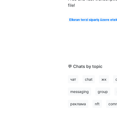
file!
Elkıran terzi sipariş üzere et
💬 Chats by topic
чат
chat
жк
messaging
group
реклама
nft
comm