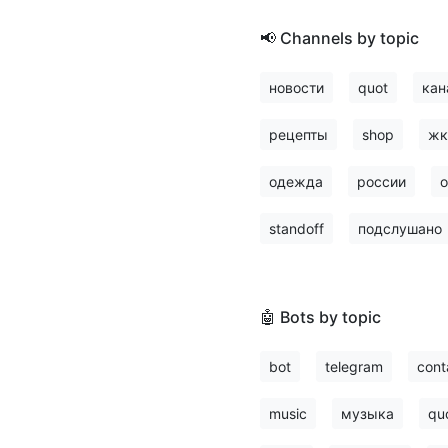
📢 Channels by topic
новости
quot
кан
рецепты
shop
жк
одежда
россии
о
standoff
подслушано
🤖 Bots by topic
bot
telegram
cont
music
музыка
qu