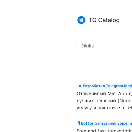
TG Catalog
🔥 Разработка Telegram Mini
Отзывчивый Mini App д
лучших решений (Node. J
услугу и закажите в Te
🎙 Bot for transcribing voice 
Free and fast transcripti