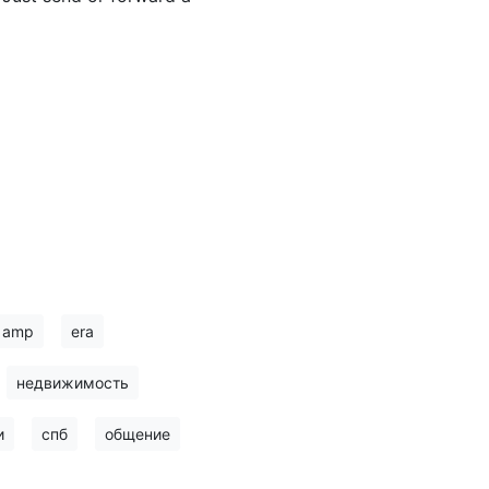
amp
era
недвижимость
и
спб
общение