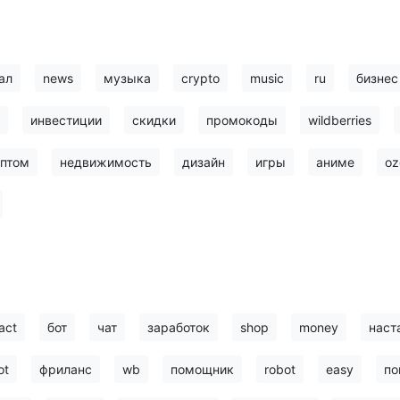
ал
news
музыка
crypto
music
ru
бизнес
инвестиции
скидки
промокоды
wildberries
птом
недвижимость
дизайн
игры
аниме
oz
act
бот
чат
заработок
shop
money
наст
ot
фриланс
wb
помощник
robot
easy
по