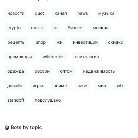
новости
quot
канал
news
музыка
crypto
music
ru
бизнес
москва
рецепты
shop
жк
инвестиции
скидки
промокоды
wildberries
психология
одежда
россии
оптом
недвижимость
дизайн
игры
аниме
ozon
мир
wb
standoff
подслушано
🤖 Bots by topic