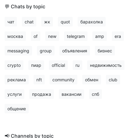
💬 Chats by topic
чат
chat
жк
quot
барахолка
москва
of
new
telegram
amp
era
messaging
group
объявления
бизнес
crypto
пиар
official
ru
недвижимость
реклама
nft
community
обмен
club
услуги
продажа
вакансии
спб
общение
📢 Channels by topic