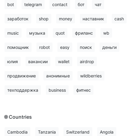
bot
telegram
contact
бот
чат
заработок
shop
money
наставник
cash
music
музыка
quot
фриланс
wb
помощник
robot
easy
поиск
деньги
юлия
вакансии
wallet
airdrop
продвижение
анонимные
wildberries
техподдержка
business
фитнес
🌐 Countries
Cambodia
Tanzania
Switzerland
Angola