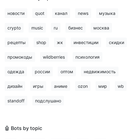
новости
quot
канал
news
музыка
crypto
music
ru
бизнес
москва
рецепты
shop
жк
инвестиции
скидки
промокоды
wildberries
психология
одежда
россии
оптом
недвижимость
дизайн
игры
аниме
ozon
мир
wb
standoff
подслушано
🤖 Bots by topic