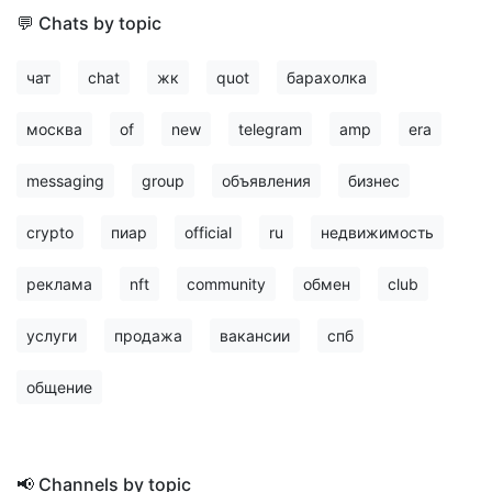
💬 Chats by topic
чат
chat
жк
quot
барахолка
москва
of
new
telegram
amp
era
messaging
group
объявления
бизнес
crypto
пиар
official
ru
недвижимость
реклама
nft
community
обмен
club
услуги
продажа
вакансии
спб
общение
📢 Channels by topic