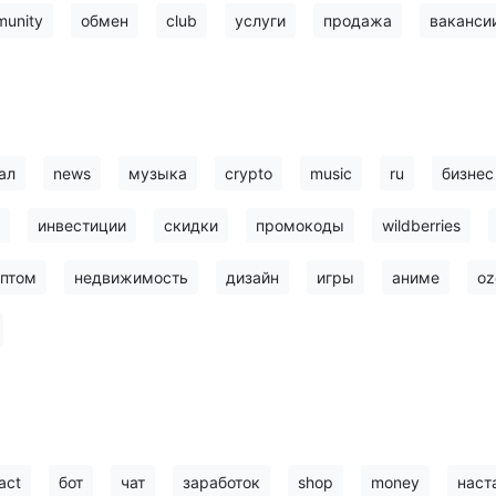
unity
обмен
club
услуги
продажа
ваканси
ал
news
музыка
crypto
music
ru
бизнес
инвестиции
скидки
промокоды
wildberries
птом
недвижимость
дизайн
игры
аниме
oz
act
бот
чат
заработок
shop
money
наст