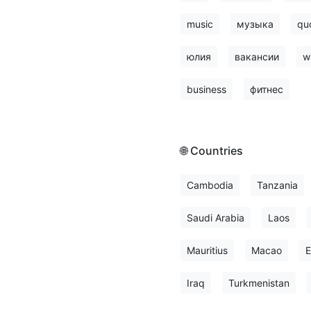
music
музыка
qu
юлия
вакансии
w
business
фитнес
🌐 Countries
Cambodia
Tanzania
Saudi Arabia
Laos
Mauritius
Macao
E
Iraq
Turkmenistan