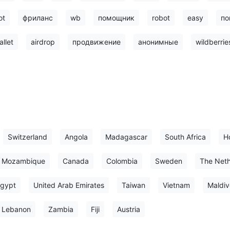
ot
фриланс
wb
помощник
robot
easy
по
allet
airdrop
продвижение
анонимные
wildberrie
Switzerland
Angola
Madagascar
South Africa
H
Mozambique
Canada
Colombia
Sweden
The Neth
gypt
United Arab Emirates
Taiwan
Vietnam
Maldiv
Lebanon
Zambia
Fiji
Austria