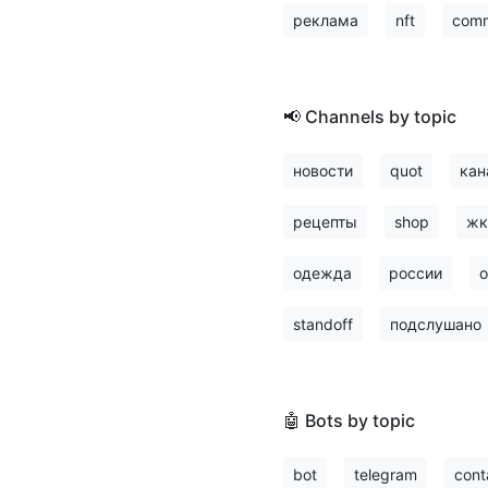
реклама
nft
comm
📢 Channels by topic
новости
quot
кан
рецепты
shop
жк
одежда
россии
о
standoff
подслушано
🤖 Bots by topic
bot
telegram
cont