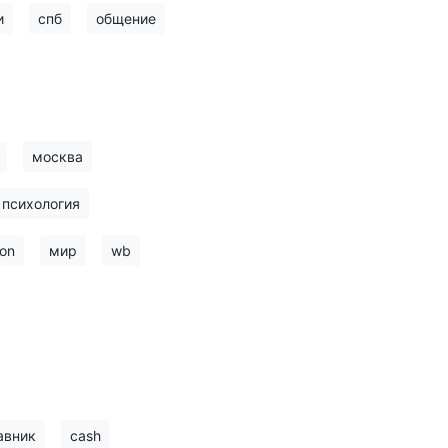
и
спб
общение
москва
психология
on
мир
wb
авник
cash