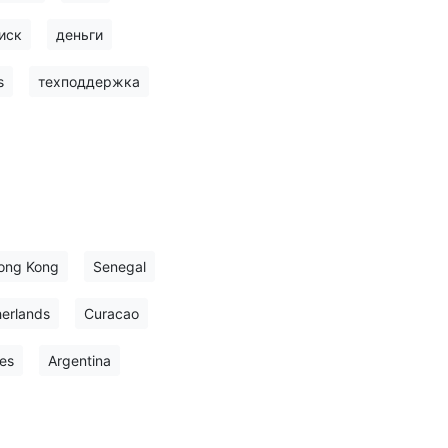
иск
деньги
s
техподдержка
ong Kong
Senegal
erlands
Curacao
es
Argentina