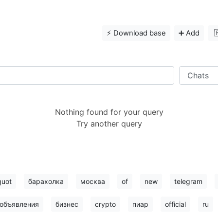
⚡️ Download base
➕ Add

Nothing found for your query
Try another query
quot
барахолка
москва
of
new
telegram
объявления
бизнес
crypto
пиар
official
ru