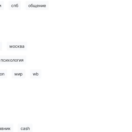
и
спб
общение
москва
психология
on
мир
wb
авник
cash