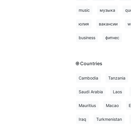
music
музыка
qu
юлия
вакансии
w
business
фитнес
🌐 Countries
Cambodia
Tanzania
Saudi Arabia
Laos
Mauritius
Macao
E
Iraq
Turkmenistan