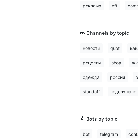
реклама
nft
comm
📢 Channels by topic
новости
quot
кан
рецепты
shop
жк
одежда
россии
о
standoff
подслушано
🤖 Bots by topic
bot
telegram
cont