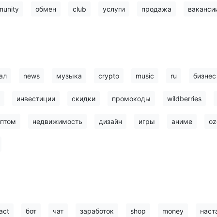
unity
обмен
club
услуги
продажа
ваканси
ал
news
музыка
crypto
music
ru
бизнес
инвестиции
скидки
промокоды
wildberries
птом
недвижимость
дизайн
игры
аниме
oz
act
бот
чат
заработок
shop
money
наст