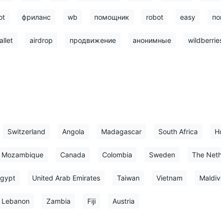
ot
фриланс
wb
помощник
robot
easy
по
allet
airdrop
продвижение
анонимные
wildberrie
Switzerland
Angola
Madagascar
South Africa
H
Mozambique
Canada
Colombia
Sweden
The Neth
gypt
United Arab Emirates
Taiwan
Vietnam
Maldiv
Lebanon
Zambia
Fiji
Austria