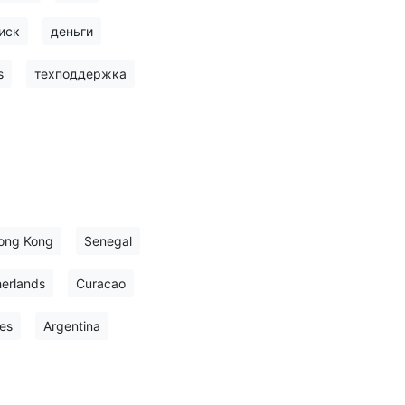
иск
деньги
s
техподдержка
ong Kong
Senegal
erlands
Curacao
es
Argentina