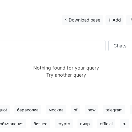
⚡️ Download base
➕ Add

Nothing found for your query
Try another query
quot
барахолка
москва
of
new
telegram
объявления
бизнес
crypto
пиар
official
ru