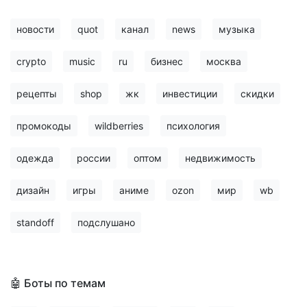
новости
quot
канал
news
музыка
crypto
music
ru
бизнес
москва
рецепты
shop
жк
инвестиции
скидки
промокоды
wildberries
психология
одежда
россии
оптом
недвижимость
дизайн
игры
аниме
ozon
мир
wb
standoff
подслушано
🤖 Боты по темам