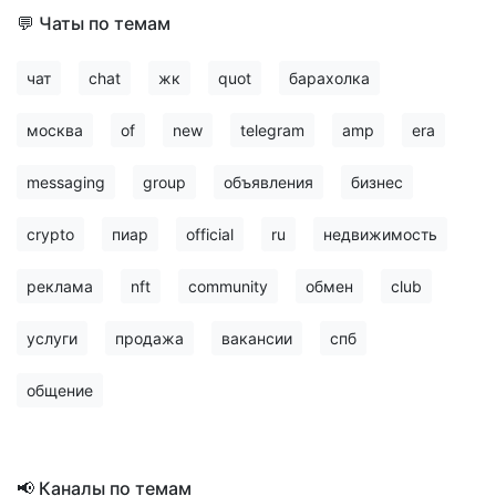
💬 Чаты по темам
чат
chat
жк
quot
барахолка
москва
of
new
telegram
amp
era
messaging
group
объявления
бизнес
crypto
пиар
official
ru
недвижимость
реклама
nft
community
обмен
club
услуги
продажа
вакансии
спб
общение
📢 Каналы по темам