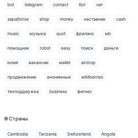
bot
telegram
contact
бот
чат
заработок
shop
money
наставник
cash
music
музыка
quot
фриланс
wb
помощник
robot
easy
поиск
деньги
юлия
вакансии
wallet
airdrop
продвижение
анонимные
wildberries
техподдержка
business
фитнес
🌐 Страны
Cambodia
Tanzania
Switzerland
Angola