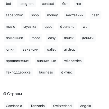
bot
telegram
contact
бот
чат
заработок
shop
money
наставник
cash
music
музыка
quot
фриланс
wb
помощник
robot
easy
поиск
деньги
юлия
вакансии
wallet
airdrop
продвижение
анонимные
wildberries
техподдержка
business
фитнес
🌐 Страны
Cambodia
Tanzania
Switzerland
Angola