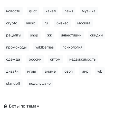
новости
quot
канал
news
музыка
crypto
music
ru
бизнес
москва
рецепты
shop
жк
инвестиции
скидки
промокоды
wildberries
психология
одежда
россии
оптом
недвижимость
дизайн
игры
аниме
ozon
мир
wb
standoff
подслушано
🤖 Боты по темам