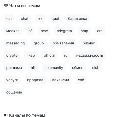
💬 Чаты по темам
чат
chat
жк
quot
барахолка
москва
of
new
telegram
amp
era
messaging
group
объявления
бизнес
crypto
пиар
official
ru
недвижимость
реклама
nft
community
обмен
club
услуги
продажа
вакансии
спб
общение
📢 Каналы по темам