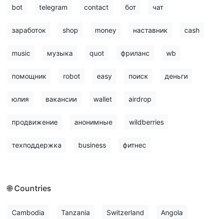
bot
telegram
contact
бот
чат
заработок
shop
money
наставник
cash
music
музыка
quot
фриланс
wb
помощник
robot
easy
поиск
деньги
юлия
вакансии
wallet
airdrop
продвижение
анонимные
wildberries
техподдержка
business
фитнес
🌐 Countries
Cambodia
Tanzania
Switzerland
Angola