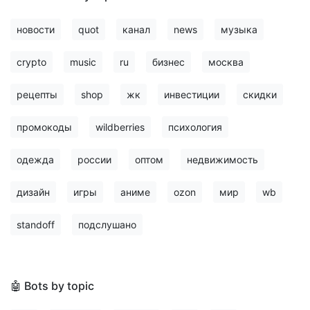
новости
quot
канал
news
музыка
crypto
music
ru
бизнес
москва
рецепты
shop
жк
инвестиции
скидки
промокоды
wildberries
психология
одежда
россии
оптом
недвижимость
дизайн
игры
аниме
ozon
мир
wb
standoff
подслушано
🤖 Bots by topic