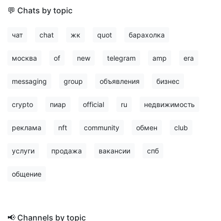
💬 Chats by topic
чат
chat
жк
quot
барахолка
москва
of
new
telegram
amp
era
messaging
group
объявления
бизнес
crypto
пиар
official
ru
недвижимость
реклама
nft
community
обмен
club
услуги
продажа
вакансии
спб
общение
📢 Channels by topic