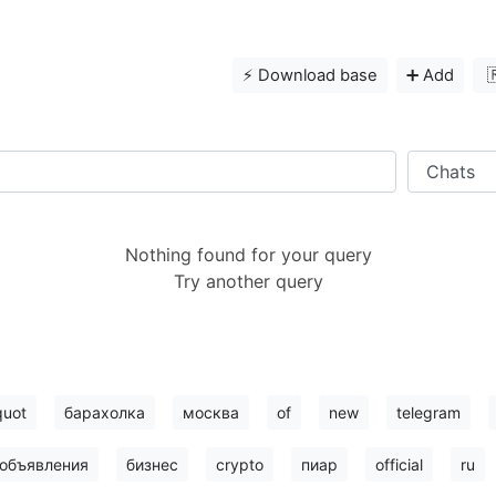
⚡️ Download base
➕ Add

Nothing found for your query
Try another query
quot
барахолка
москва
of
new
telegram
объявления
бизнес
crypto
пиар
official
ru