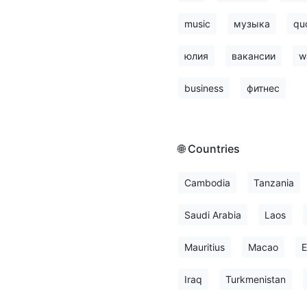
music
музыка
qu
юлия
вакансии
w
business
фитнес
🌐 Countries
Cambodia
Tanzania
Saudi Arabia
Laos
Mauritius
Macao
E
Iraq
Turkmenistan