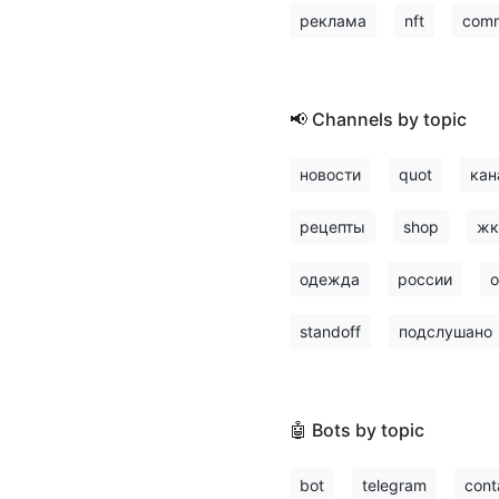
реклама
nft
comm
📢 Channels by topic
новости
quot
кан
рецепты
shop
жк
одежда
россии
о
standoff
подслушано
🤖 Bots by topic
bot
telegram
cont