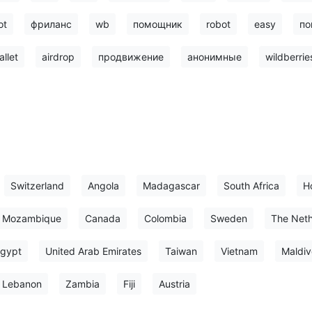
ot
фриланс
wb
помощник
robot
easy
по
allet
airdrop
продвижение
анонимные
wildberrie
Switzerland
Angola
Madagascar
South Africa
H
Mozambique
Canada
Colombia
Sweden
The Neth
gypt
United Arab Emirates
Taiwan
Vietnam
Maldiv
Lebanon
Zambia
Fiji
Austria