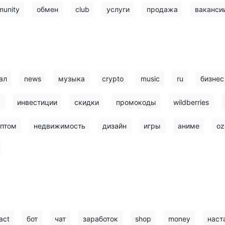
unity
обмен
club
услуги
продажа
ваканси
ал
news
музыка
crypto
music
ru
бизнес
инвестиции
скидки
промокоды
wildberries
птом
недвижимость
дизайн
игры
аниме
oz
act
бот
чат
заработок
shop
money
наст