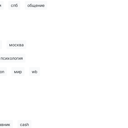
и
спб
общение
москва
психология
on
мир
wb
авник
cash