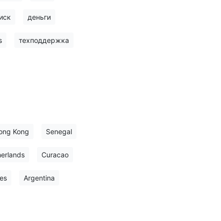
иск
деньги
s
техподдержка
ong Kong
Senegal
erlands
Curacao
es
Argentina