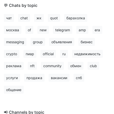
💬 Chats by topic
чат
chat
жк
quot
барахолка
москва
of
new
telegram
amp
era
messaging
group
объявления
бизнес
crypto
пиар
official
ru
недвижимость
реклама
nft
community
обмен
club
услуги
продажа
вакансии
спб
общение
📢 Channels by topic