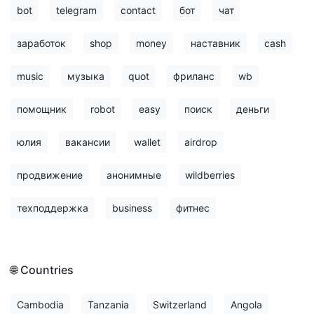
bot
telegram
contact
бот
чат
заработок
shop
money
наставник
cash
music
музыка
quot
фриланс
wb
помощник
robot
easy
поиск
деньги
юлия
вакансии
wallet
airdrop
продвижение
анонимные
wildberries
техподдержка
business
фитнес
🌐 Countries
Cambodia
Tanzania
Switzerland
Angola