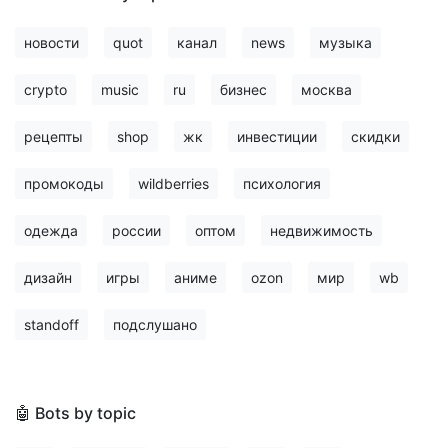
новости
quot
канал
news
музыка
crypto
music
ru
бизнес
москва
рецепты
shop
жк
инвестиции
скидки
промокоды
wildberries
психология
одежда
россии
оптом
недвижимость
дизайн
игры
аниме
ozon
мир
wb
standoff
подслушано
🤖 Bots by topic