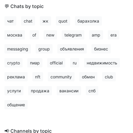
💬 Chats by topic
чат
chat
жк
quot
барахолка
москва
of
new
telegram
amp
era
messaging
group
объявления
бизнес
crypto
пиар
official
ru
недвижимость
реклама
nft
community
обмен
club
услуги
продажа
вакансии
спб
общение
📢 Channels by topic