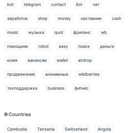
bot
telegram
contact
бот
чат
заработок
shop
money
наставник
cash
music
музыка
quot
фриланс
wb
помощник
robot
easy
поиск
деньги
юлия
вакансии
wallet
airdrop
продвижение
анонимные
wildberries
техподдержка
business
фитнес
🌐 Countries
Cambodia
Tanzania
Switzerland
Angola