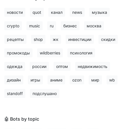
новости
quot
канал
news
музыка
crypto
music
ru
бизнес
москва
рецепты
shop
жк
инвестиции
скидки
промокоды
wildberries
психология
одежда
россии
оптом
недвижимость
дизайн
игры
аниме
ozon
мир
wb
standoff
подслушано
🤖 Bots by topic