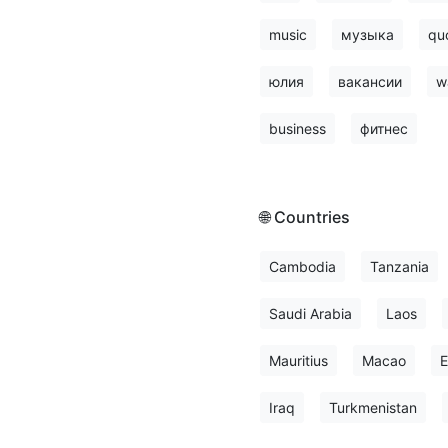
music
музыка
qu
юлия
вакансии
w
business
фитнес
🌐 Countries
Cambodia
Tanzania
Saudi Arabia
Laos
Mauritius
Macao
E
Iraq
Turkmenistan