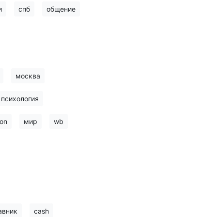
и
спб
общение
москва
психология
on
мир
wb
авник
cash