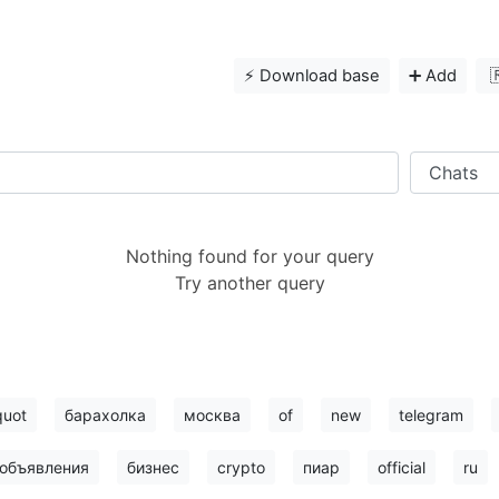
⚡️ Download base
➕ Add

Nothing found for your query
Try another query
quot
барахолка
москва
of
new
telegram
объявления
бизнес
crypto
пиар
official
ru