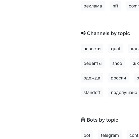
реклама
nft
comm
📢 Channels by topic
новости
quot
кан
рецепты
shop
жк
одежда
россии
о
standoff
подслушано
🤖 Bots by topic
bot
telegram
cont