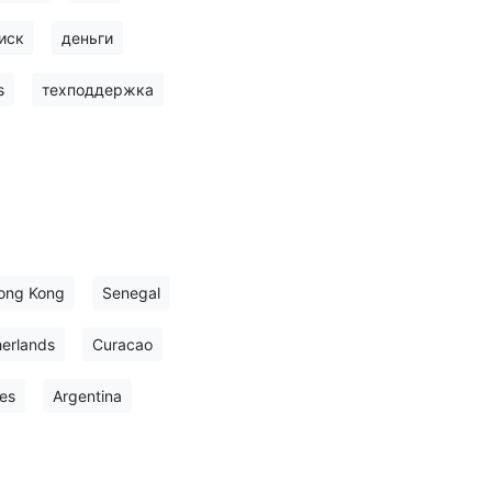
иск
деньги
s
техподдержка
ong Kong
Senegal
erlands
Curacao
es
Argentina