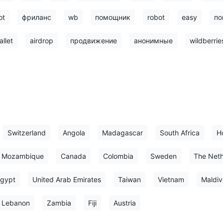
ot
фриланс
wb
помощник
robot
easy
по
allet
airdrop
продвижение
анонимные
wildberrie
Switzerland
Angola
Madagascar
South Africa
H
Mozambique
Canada
Colombia
Sweden
The Neth
gypt
United Arab Emirates
Taiwan
Vietnam
Maldiv
Lebanon
Zambia
Fiji
Austria