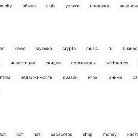
unity
обмен
club
услуги
продажа
ваканси
ал
news
музыка
crypto
music
ru
бизнес
инвестиции
скидки
промокоды
wildberries
птом
недвижимость
дизайн
игры
аниме
oz
act
бот
чат
заработок
shop
money
наст