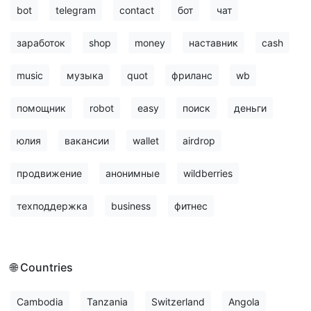
bot
telegram
contact
бот
чат
заработок
shop
money
наставник
cash
music
музыка
quot
фриланс
wb
помощник
robot
easy
поиск
деньги
юлия
вакансии
wallet
airdrop
продвижение
анонимные
wildberries
техподдержка
business
фитнес
🌐 Countries
Cambodia
Tanzania
Switzerland
Angola