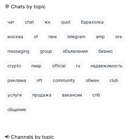
💬 Chats by topic
чат
chat
жк
quot
барахолка
москва
of
new
telegram
amp
era
messaging
group
объявления
бизнес
crypto
пиар
official
ru
недвижимость
реклама
nft
community
обмен
club
услуги
продажа
вакансии
спб
общение
📢 Channels by topic