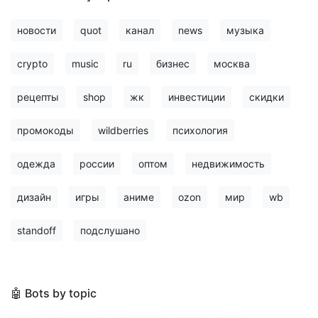
новости
quot
канал
news
музыка
crypto
music
ru
бизнес
москва
рецепты
shop
жк
инвестиции
скидки
промокоды
wildberries
психология
одежда
россии
оптом
недвижимость
дизайн
игры
аниме
ozon
мир
wb
standoff
подслушано
🤖 Bots by topic