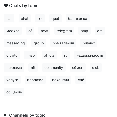
💬 Chats by topic
чат
chat
жк
quot
барахолка
москва
of
new
telegram
amp
era
messaging
group
объявления
бизнес
crypto
пиар
official
ru
недвижимость
реклама
nft
community
обмен
club
услуги
продажа
вакансии
спб
общение
📢 Channels by topic