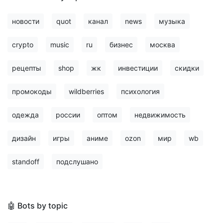
новости
quot
канал
news
музыка
crypto
music
ru
бизнес
москва
рецепты
shop
жк
инвестиции
скидки
промокоды
wildberries
психология
одежда
россии
оптом
недвижимость
дизайн
игры
аниме
ozon
мир
wb
standoff
подслушано
🤖 Bots by topic