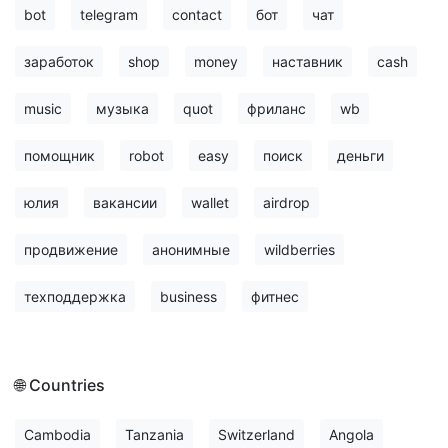
bot
telegram
contact
бот
чат
заработок
shop
money
наставник
cash
music
музыка
quot
фриланс
wb
помощник
robot
easy
поиск
деньги
юлия
вакансии
wallet
airdrop
продвижение
анонимные
wildberries
техподдержка
business
фитнес
🌐 Countries
Cambodia
Tanzania
Switzerland
Angola