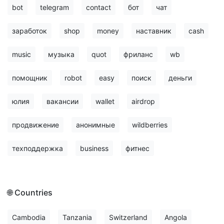
bot
telegram
contact
бот
чат
заработок
shop
money
наставник
cash
music
музыка
quot
фриланс
wb
помощник
robot
easy
поиск
деньги
юлия
вакансии
wallet
airdrop
продвижение
анонимные
wildberries
техподдержка
business
фитнес
🌐 Countries
Cambodia
Tanzania
Switzerland
Angola