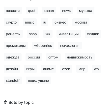
новости
quot
канал
news
музыка
crypto
music
ru
бизнес
москва
рецепты
shop
жк
инвестиции
скидки
промокоды
wildberries
психология
одежда
россии
оптом
недвижимость
дизайн
игры
аниме
ozon
мир
wb
standoff
подслушано
🤖 Bots by topic