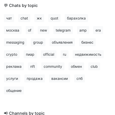
💬 Chats by topic
чат
chat
жк
quot
барахолка
москва
of
new
telegram
amp
era
messaging
group
объявления
бизнес
crypto
пиар
official
ru
недвижимость
реклама
nft
community
обмен
club
услуги
продажа
вакансии
спб
общение
📢 Channels by topic