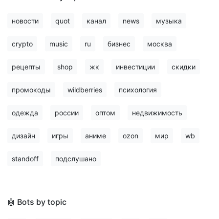
новости
quot
канал
news
музыка
crypto
music
ru
бизнес
москва
рецепты
shop
жк
инвестиции
скидки
промокоды
wildberries
психология
одежда
россии
оптом
недвижимость
дизайн
игры
аниме
ozon
мир
wb
standoff
подслушано
🤖 Bots by topic