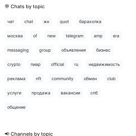
💬 Chats by topic
чат
chat
жк
quot
барахолка
москва
of
new
telegram
amp
era
messaging
group
объявления
бизнес
crypto
пиар
official
ru
недвижимость
реклама
nft
community
обмен
club
услуги
продажа
вакансии
спб
общение
📢 Channels by topic