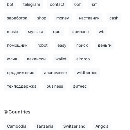
bot
telegram
contact
бот
чат
заработок
shop
money
наставник
cash
music
музыка
quot
фриланс
wb
помощник
robot
easy
поиск
деньги
юлия
вакансии
wallet
airdrop
продвижение
анонимные
wildberries
техподдержка
business
фитнес
🌐 Countries
Cambodia
Tanzania
Switzerland
Angola