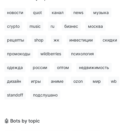
новости
quot
канал
news
музыка
crypto
music
ru
бизнес
москва
рецепты
shop
жк
инвестиции
скидки
промокоды
wildberries
психология
одежда
россии
оптом
недвижимость
дизайн
игры
аниме
ozon
мир
wb
standoff
подслушано
🤖 Bots by topic