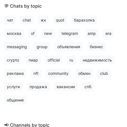
💬 Chats by topic
чат
chat
жк
quot
барахолка
москва
of
new
telegram
amp
era
messaging
group
объявления
бизнес
crypto
пиар
official
ru
недвижимость
реклама
nft
community
обмен
club
услуги
продажа
вакансии
спб
общение
📢 Channels by topic