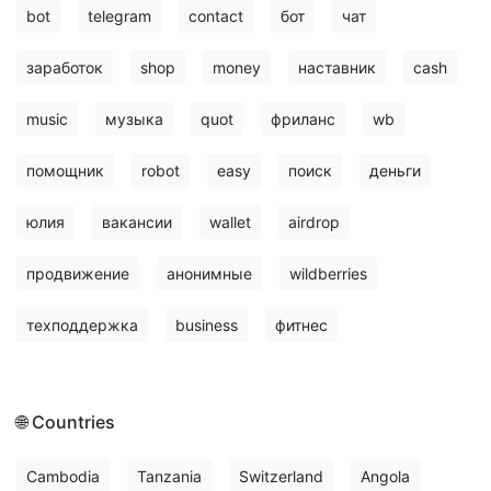
bot
telegram
contact
бот
чат
заработок
shop
money
наставник
cash
music
музыка
quot
фриланс
wb
помощник
robot
easy
поиск
деньги
юлия
вакансии
wallet
airdrop
продвижение
анонимные
wildberries
техподдержка
business
фитнес
🌐 Countries
Cambodia
Tanzania
Switzerland
Angola