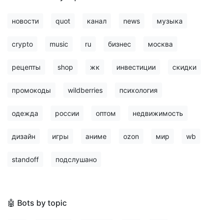
новости
quot
канал
news
музыка
crypto
music
ru
бизнес
москва
рецепты
shop
жк
инвестиции
скидки
промокоды
wildberries
психология
одежда
россии
оптом
недвижимость
дизайн
игры
аниме
ozon
мир
wb
standoff
подслушано
🤖 Bots by topic