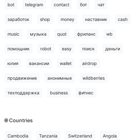
bot
telegram
contact
бот
чат
заработок
shop
money
наставник
cash
music
музыка
quot
фриланс
wb
помощник
robot
easy
поиск
деньги
юлия
вакансии
wallet
airdrop
продвижение
анонимные
wildberries
техподдержка
business
фитнес
🌐 Countries
Cambodia
Tanzania
Switzerland
Angola