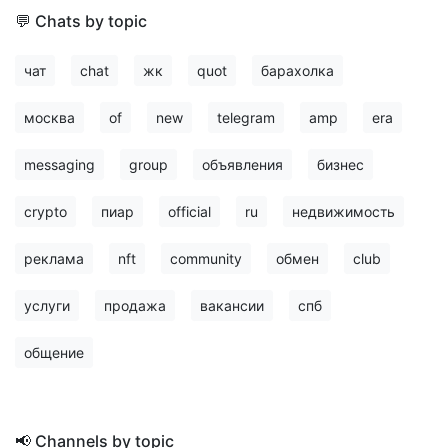
💬 Chats by topic
чат
chat
жк
quot
барахолка
москва
of
new
telegram
amp
era
messaging
group
объявления
бизнес
crypto
пиар
official
ru
недвижимость
реклама
nft
community
обмен
club
услуги
продажа
вакансии
спб
общение
📢 Channels by topic