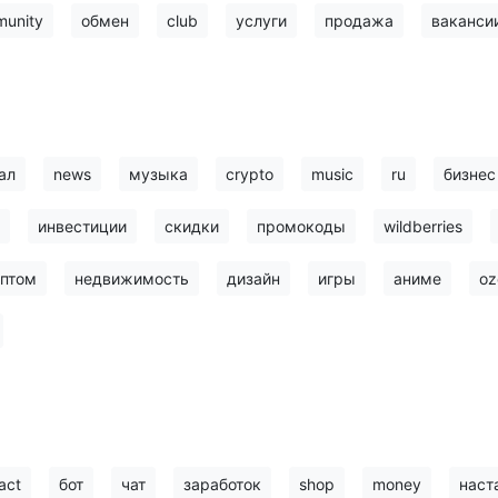
unity
обмен
club
услуги
продажа
ваканси
ал
news
музыка
crypto
music
ru
бизнес
инвестиции
скидки
промокоды
wildberries
птом
недвижимость
дизайн
игры
аниме
oz
act
бот
чат
заработок
shop
money
наст