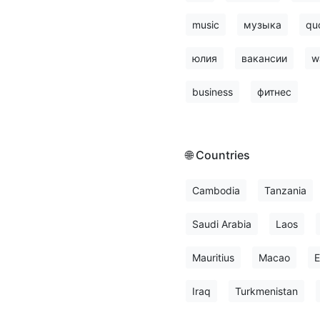
music
музыка
qu
юлия
вакансии
w
business
фитнес
🌐 Countries
Cambodia
Tanzania
Saudi Arabia
Laos
Mauritius
Macao
E
Iraq
Turkmenistan