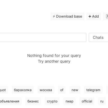
⚡️ Download base
➕ Add

Nothing found for your query
Try another query
quot
барахолка
москва
of
new
telegram
объявления
бизнес
crypto
пиар
official
ru