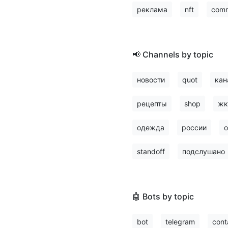
реклама
nft
comm
📢 Channels by topic
новости
quot
кан
рецепты
shop
жк
одежда
россии
о
standoff
подслушано
🤖 Bots by topic
bot
telegram
cont