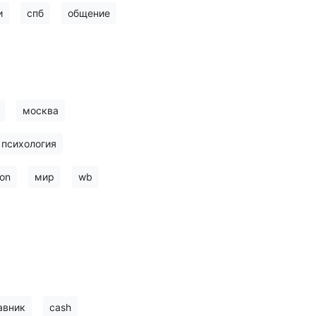
и
спб
общение
москва
психология
on
мир
wb
авник
cash