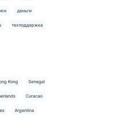
иск
деньги
s
техподдержка
ong Kong
Senegal
erlands
Curacao
es
Argentina