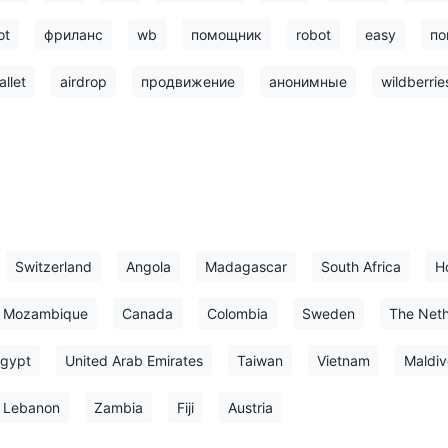
ot
фриланс
wb
помощник
robot
easy
по
allet
airdrop
продвижение
анонимные
wildberrie
Switzerland
Angola
Madagascar
South Africa
H
Mozambique
Canada
Colombia
Sweden
The Neth
gypt
United Arab Emirates
Taiwan
Vietnam
Maldiv
Lebanon
Zambia
Fiji
Austria