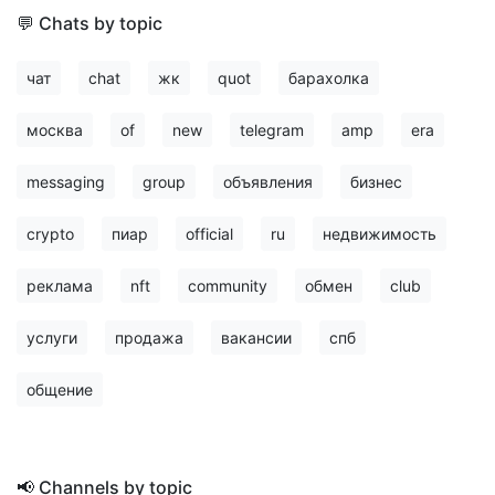
💬 Chats by topic
чат
chat
жк
quot
барахолка
москва
of
new
telegram
amp
era
messaging
group
объявления
бизнес
crypto
пиар
official
ru
недвижимость
реклама
nft
community
обмен
club
услуги
продажа
вакансии
спб
общение
📢 Channels by topic