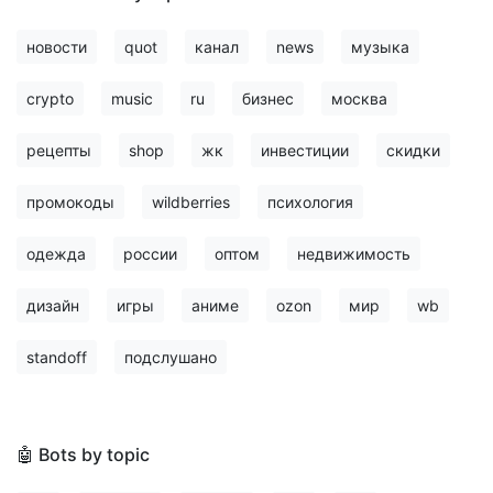
новости
quot
канал
news
музыка
crypto
music
ru
бизнес
москва
рецепты
shop
жк
инвестиции
скидки
промокоды
wildberries
психология
одежда
россии
оптом
недвижимость
дизайн
игры
аниме
ozon
мир
wb
standoff
подслушано
🤖 Bots by topic