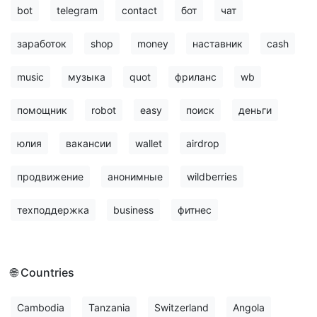
bot
telegram
contact
бот
чат
заработок
shop
money
наставник
cash
music
музыка
quot
фриланс
wb
помощник
robot
easy
поиск
деньги
юлия
вакансии
wallet
airdrop
продвижение
анонимные
wildberries
техподдержка
business
фитнес
🌐 Countries
Cambodia
Tanzania
Switzerland
Angola