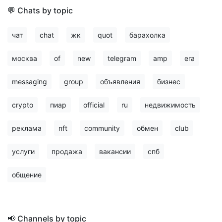
💬 Chats by topic
чат
chat
жк
quot
барахолка
москва
of
new
telegram
amp
era
messaging
group
объявления
бизнес
crypto
пиар
official
ru
недвижимость
реклама
nft
community
обмен
club
услуги
продажа
вакансии
спб
общение
📢 Channels by topic