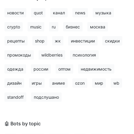
новости
quot
канал
news
музыка
crypto
music
ru
бизнес
москва
рецепты
shop
жк
инвестиции
скидки
промокоды
wildberries
психология
одежда
россии
оптом
недвижимость
дизайн
игры
аниме
ozon
мир
wb
standoff
подслушано
🤖 Bots by topic