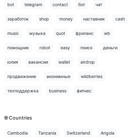
bot
telegram
contact
бот
чат
заработок
shop
money
наставник
cash
music
музыка
quot
фриланс
wb
помощник
robot
easy
поиск
деньги
юлия
вакансии
wallet
airdrop
продвижение
анонимные
wildberries
техподдержка
business
фитнес
🌐 Countries
Cambodia
Tanzania
Switzerland
Angola