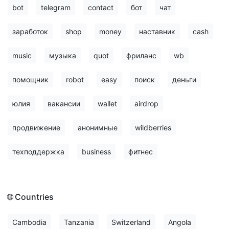
bot
telegram
contact
бот
чат
заработок
shop
money
наставник
cash
music
музыка
quot
фриланс
wb
помощник
robot
easy
поиск
деньги
юлия
вакансии
wallet
airdrop
продвижение
анонимные
wildberries
техподдержка
business
фитнес
🌐 Countries
Cambodia
Tanzania
Switzerland
Angola