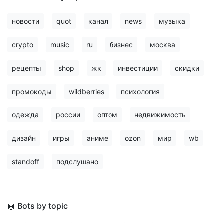
новости
quot
канал
news
музыка
crypto
music
ru
бизнес
москва
рецепты
shop
жк
инвестиции
скидки
промокоды
wildberries
психология
одежда
россии
оптом
недвижимость
дизайн
игры
аниме
ozon
мир
wb
standoff
подслушано
🤖 Bots by topic