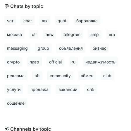
💬 Chats by topic
чат
chat
жк
quot
барахолка
москва
of
new
telegram
amp
era
messaging
group
объявления
бизнес
crypto
пиар
official
ru
недвижимость
реклама
nft
community
обмен
club
услуги
продажа
вакансии
спб
общение
📢 Channels by topic