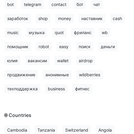
bot
telegram
contact
бот
чат
заработок
shop
money
наставник
cash
music
музыка
quot
фриланс
wb
помощник
robot
easy
поиск
деньги
юлия
вакансии
wallet
airdrop
продвижение
анонимные
wildberries
техподдержка
business
фитнес
🌐 Countries
Cambodia
Tanzania
Switzerland
Angola