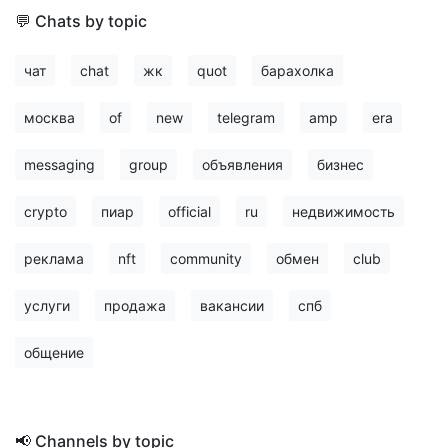
💬 Chats by topic
чат
chat
жк
quot
барахолка
москва
of
new
telegram
amp
era
messaging
group
объявления
бизнес
crypto
пиар
official
ru
недвижимость
реклама
nft
community
обмен
club
услуги
продажа
вакансии
спб
общение
📢 Channels by topic