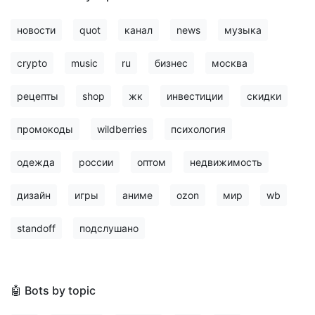
новости
quot
канал
news
музыка
crypto
music
ru
бизнес
москва
рецепты
shop
жк
инвестиции
скидки
промокоды
wildberries
психология
одежда
россии
оптом
недвижимость
дизайн
игры
аниме
ozon
мир
wb
standoff
подслушано
🤖 Bots by topic