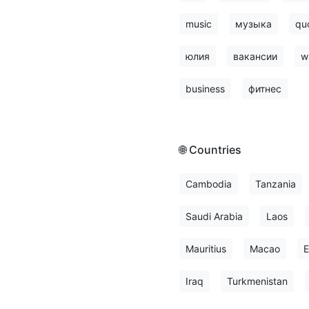
music
музыка
qu
юлия
вакансии
w
business
фитнес
🌐 Countries
Cambodia
Tanzania
Saudi Arabia
Laos
Mauritius
Macao
E
Iraq
Turkmenistan