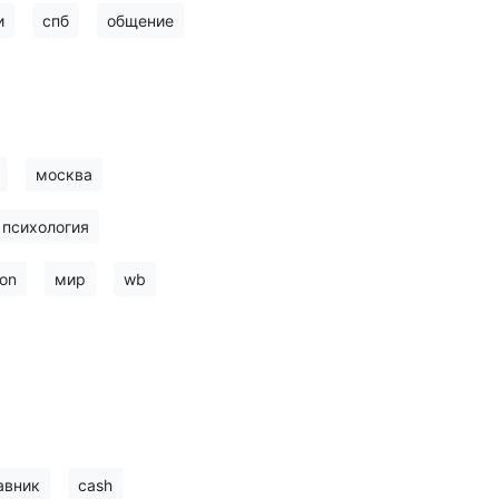
и
спб
общение
москва
психология
on
мир
wb
авник
cash