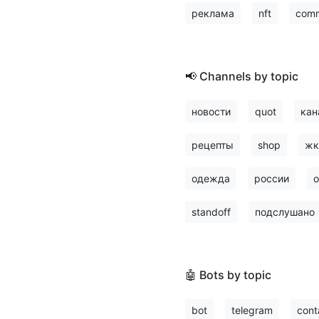
реклама
nft
comm
📢 Channels by topic
новости
quot
кан
рецепты
shop
жк
одежда
россии
о
standoff
подслушано
🤖 Bots by topic
bot
telegram
cont