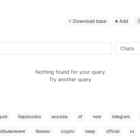
⚡️ Download base
➕ Add

Nothing found for your query
Try another query
quot
барахолка
москва
of
new
telegram
объявления
бизнес
crypto
пиар
official
ru