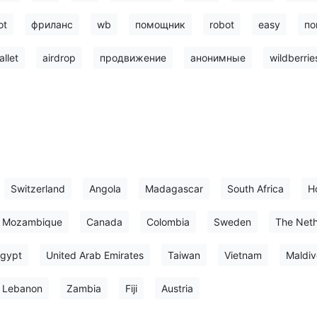
ot
фриланс
wb
помощник
robot
easy
по
allet
airdrop
продвижение
анонимные
wildberrie
Switzerland
Angola
Madagascar
South Africa
H
Mozambique
Canada
Colombia
Sweden
The Neth
gypt
United Arab Emirates
Taiwan
Vietnam
Maldiv
Lebanon
Zambia
Fiji
Austria