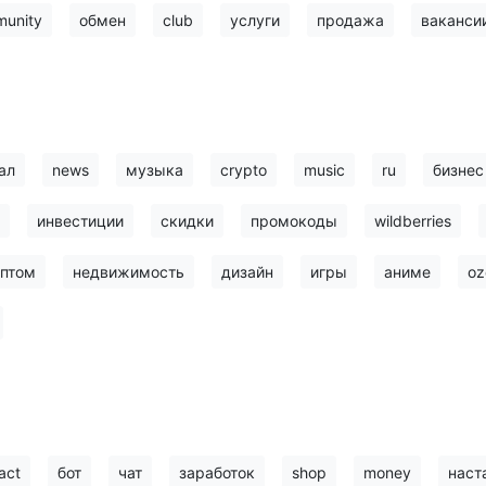
unity
обмен
club
услуги
продажа
ваканси
ал
news
музыка
crypto
music
ru
бизнес
инвестиции
скидки
промокоды
wildberries
птом
недвижимость
дизайн
игры
аниме
oz
act
бот
чат
заработок
shop
money
наст