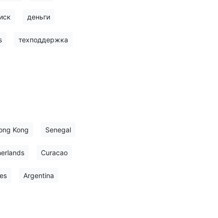
иск
деньги
s
техподдержка
ong Kong
Senegal
erlands
Curacao
es
Argentina