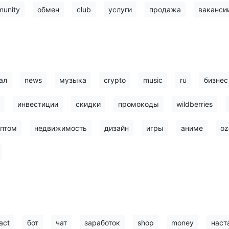
unity
обмен
club
услуги
продажа
ваканси
ал
news
музыка
crypto
music
ru
бизнес
инвестиции
скидки
промокоды
wildberries
птом
недвижимость
дизайн
игры
аниме
oz
act
бот
чат
заработок
shop
money
наст