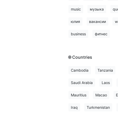
music
музыка
qu
юлия
вакансии
w
business
фитнес
🌐 Countries
Cambodia
Tanzania
Saudi Arabia
Laos
Mauritius
Macao
E
Iraq
Turkmenistan