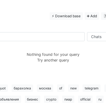
⚡️ Download base
➕ Add

Nothing found for your query
Try another query
quot
барахолка
москва
of
new
telegram
объявления
бизнес
crypto
пиар
official
ru