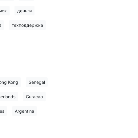
иск
деньги
s
техподдержка
ong Kong
Senegal
erlands
Curacao
es
Argentina