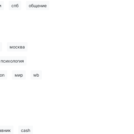
и
спб
общение
москва
психология
on
мир
wb
авник
cash