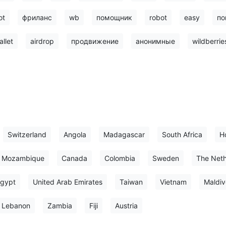
ot
фриланс
wb
помощник
robot
easy
по
allet
airdrop
продвижение
анонимные
wildberrie
Switzerland
Angola
Madagascar
South Africa
H
Mozambique
Canada
Colombia
Sweden
The Neth
gypt
United Arab Emirates
Taiwan
Vietnam
Maldiv
Lebanon
Zambia
Fiji
Austria