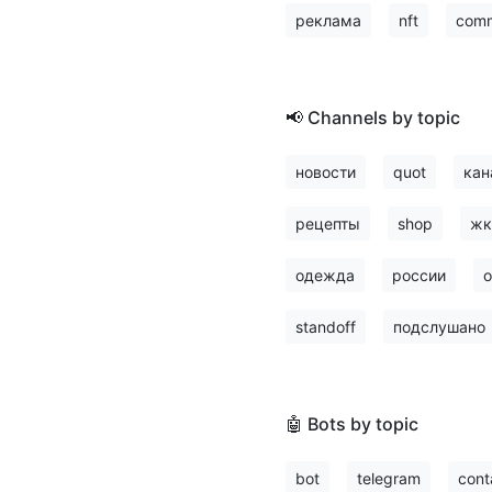
реклама
nft
comm
📢 Channels by topic
новости
quot
кан
рецепты
shop
жк
одежда
россии
о
standoff
подслушано
🤖 Bots by topic
bot
telegram
cont