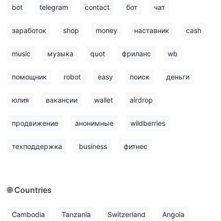
bot
telegram
contact
бот
чат
заработок
shop
money
наставник
cash
music
музыка
quot
фриланс
wb
помощник
robot
easy
поиск
деньги
юлия
вакансии
wallet
airdrop
продвижение
анонимные
wildberries
техподдержка
business
фитнес
🌐 Countries
Cambodia
Tanzania
Switzerland
Angola