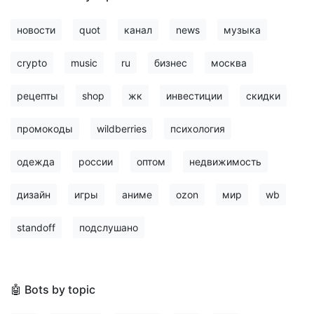
новости
quot
канал
news
музыка
crypto
music
ru
бизнес
москва
рецепты
shop
жк
инвестиции
скидки
промокоды
wildberries
психология
одежда
россии
оптом
недвижимость
дизайн
игры
аниме
ozon
мир
wb
standoff
подслушано
🤖 Bots by topic