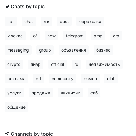
💬 Chats by topic
чат
chat
жк
quot
барахолка
москва
of
new
telegram
amp
era
messaging
group
объявления
бизнес
crypto
пиар
official
ru
недвижимость
реклама
nft
community
обмен
club
услуги
продажа
вакансии
спб
общение
📢 Channels by topic