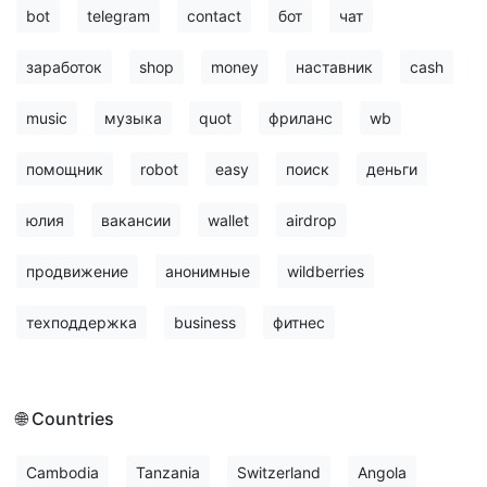
bot
telegram
contact
бот
чат
заработок
shop
money
наставник
cash
music
музыка
quot
фриланс
wb
помощник
robot
easy
поиск
деньги
юлия
вакансии
wallet
airdrop
продвижение
анонимные
wildberries
техподдержка
business
фитнес
🌐 Countries
Cambodia
Tanzania
Switzerland
Angola