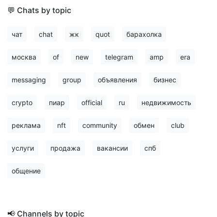
💬 Chats by topic
чат
chat
жк
quot
барахолка
москва
of
new
telegram
amp
era
messaging
group
объявления
бизнес
crypto
пиар
official
ru
недвижимость
реклама
nft
community
обмен
club
услуги
продажа
вакансии
спб
общение
📢 Channels by topic