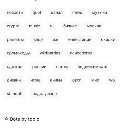
новости
quot
канал
news
музыка
crypto
music
ru
бизнес
москва
рецепты
shop
жк
инвестиции
скидки
промокоды
wildberries
психология
одежда
россии
оптом
недвижимость
дизайн
игры
аниме
ozon
мир
wb
standoff
подслушано
🤖 Bots by topic