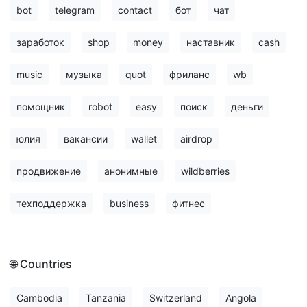
bot
telegram
contact
бот
чат
заработок
shop
money
наставник
cash
music
музыка
quot
фриланс
wb
помощник
robot
easy
поиск
деньги
юлия
вакансии
wallet
airdrop
продвижение
анонимные
wildberries
техподдержка
business
фитнес
🌐 Countries
Cambodia
Tanzania
Switzerland
Angola