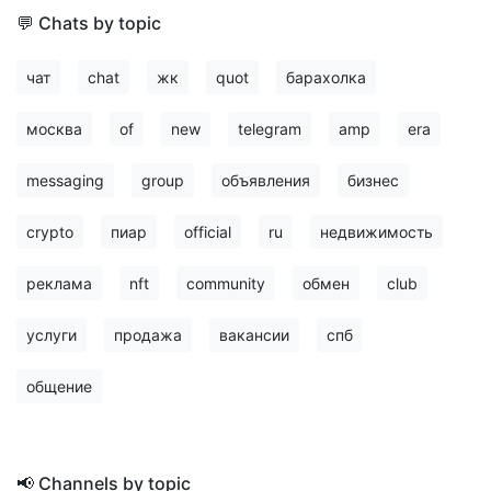
💬 Chats by topic
чат
chat
жк
quot
барахолка
москва
of
new
telegram
amp
era
messaging
group
объявления
бизнес
crypto
пиар
official
ru
недвижимость
реклама
nft
community
обмен
club
услуги
продажа
вакансии
спб
общение
📢 Channels by topic