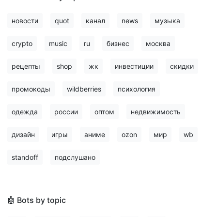
новости
quot
канал
news
музыка
crypto
music
ru
бизнес
москва
рецепты
shop
жк
инвестиции
скидки
промокоды
wildberries
психология
одежда
россии
оптом
недвижимость
дизайн
игры
аниме
ozon
мир
wb
standoff
подслушано
🤖 Bots by topic