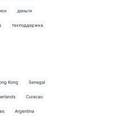
иск
деньги
s
техподдержка
ong Kong
Senegal
erlands
Curacao
es
Argentina