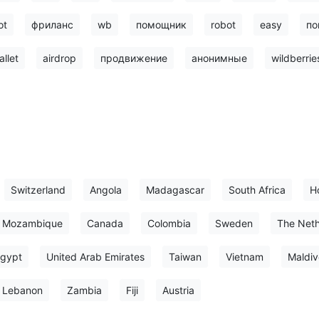
ot
фриланс
wb
помощник
robot
easy
по
allet
airdrop
продвижение
анонимные
wildberrie
Switzerland
Angola
Madagascar
South Africa
H
Mozambique
Canada
Colombia
Sweden
The Neth
gypt
United Arab Emirates
Taiwan
Vietnam
Maldiv
Lebanon
Zambia
Fiji
Austria