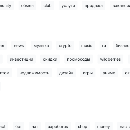
unity
обмен
club
услуги
продажа
ваканси
ал
news
музыка
crypto
music
ru
бизнес
инвестиции
скидки
промокоды
wildberries
птом
недвижимость
дизайн
игры
аниме
oz
act
бот
чат
заработок
shop
money
наст