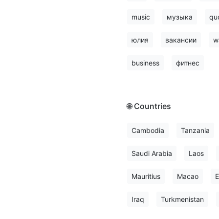
music
музыка
qu
юлия
вакансии
w
business
фитнес
🌐 Countries
Cambodia
Tanzania
Saudi Arabia
Laos
Mauritius
Macao
E
Iraq
Turkmenistan