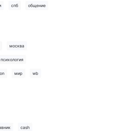
и
спб
общение
москва
психология
on
мир
wb
авник
cash