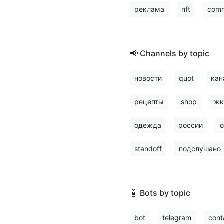
реклама
nft
comm
📢 Channels by topic
новости
quot
кан
рецепты
shop
жк
одежда
россии
о
standoff
подслушано
🤖 Bots by topic
bot
telegram
cont