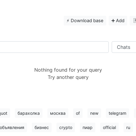
⚡️ Download base
➕ Add

Nothing found for your query
Try another query
quot
барахолка
москва
of
new
telegram
объявления
бизнес
crypto
пиар
official
ru