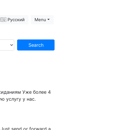
🇺 Русский
Menu
Search
жиданиям Уже более 4
ю услугу у нас.
. Just send or forward a