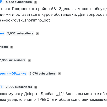
💬
4,472 subscribers
 в чат Покровского района! 💬 Здесь вы можете обсуж
ниями и оставаться в курсе обстановки. Для вопросов 
е @pokrovsk_anonimno_bot
ия)
2,932 subscribers
ribers
2,355 subscribers
вости - Общение
2,070 subscribers
АТ
2,029 subscribers
нашему чату Дніпро | Донбас 🇺🇦! Здесь вы можете об
ные уведомления о ТРЕВОГЕ и общаться с единомышлен