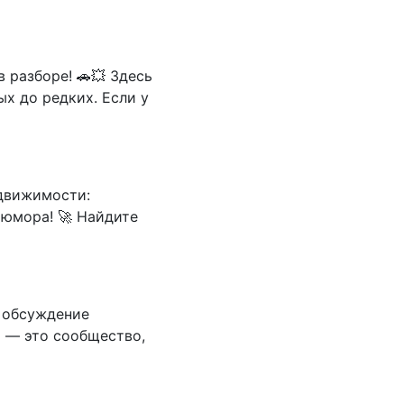
 разборе! 🚗💥 Здесь
х до редких. Если у
едвижимости:
 юмора! 🚀 Найдите
т обсуждение
ы — это сообщество,