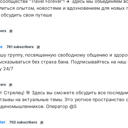
сообществе "Travel Forever"! ✈️ Здесь мы объединяем 
елиться опытом, новостями и вдохновением для новых
 обсудить свои путеше
bers
ие
761 subscribers
ашу группу, посвященную свободному общению и здоро
сказываться без страха бана. Подписывайтесь на наш 
у 24/7
bers
т Стрелец! 🎯 Здесь вы сможете обсудить все последни
тзывы на актуальные темы. Это уютное пространство 
единомышленников. Оператор @S
Чат
702 subscribers