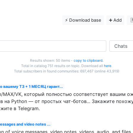
⚡️ Download base
➕ Add

Results shown: 50 items -
copy to clipboard.
Total in catalog 751 results on topic. Download all
here
.
Total subscribers in found communities: 697,467 (online 43,919)
по вашему ТЗ + 1 МЕСЯЦ гарант...
am/MAX/VK, который полностью соответствует вашим о
 на Python — от простых чат-ботов... Закажите похожу
жите в Telegram.
messages and video notes ...
on of voice messages, video notes, videos, audio, and files