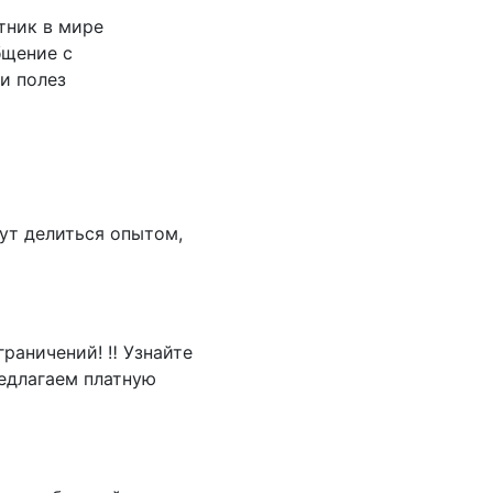
тник в мире
бщение с
и полез
ут делиться опытом,
раничений! ‼️ Узнайте
едлагаем платную