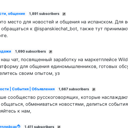
сти, общение
1,891 subscribers
это место для новостей и общения на испанском. Для 
обращаться к @ispanskiechat_bot, также тут принима
те.
родажи
1,690 subscribers
наш чат, посвященный заработку на маркетплейсе Wildb
атформу для общения единомышленников, готовых обсу
елитесь своим опытом, уз
вости | События | Объявления
1,667 subscribers
аше сообщество русскоговорящих, которые наслаждают
 общаться, обмениваться новостями, делиться событи
яйтесь к нам,
тплейсах👌
1,411 subscribers