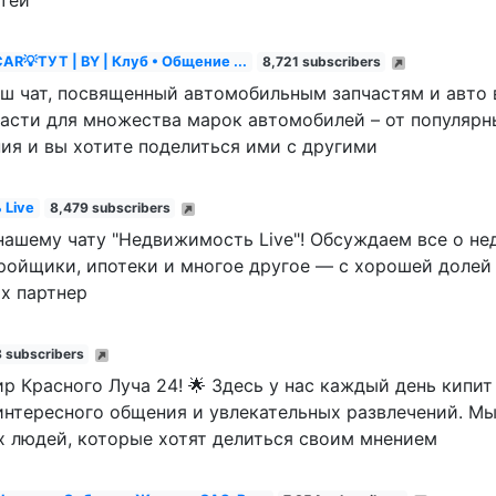
R💡ТУТ | BY | Клуб • Общение ...
8,721 subscribers
ш чат, посвященный автомобильным запчастям и авто в
асти для множества марок автомобилей – от популярны
ния и вы хотите поделиться ими с другими
 Live
8,479 subscribers
нашему чату "Недвижимость Live"! Обсуждаем все о н
ройщики, ипотеки и многое другое — с хорошей долей
х партнер
 subscribers
р Красного Луча 24! 🌟 Здесь у нас каждый день кипи
интересного общения и увлекательных развлечений. М
 людей, которые хотят делиться своим мнением