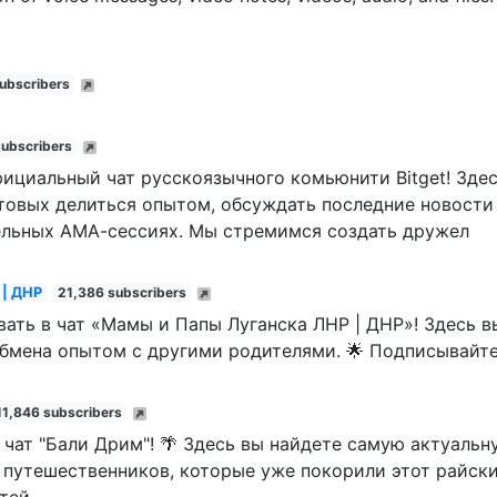
ubscribers
ubscribers
ициальный чат русскоязычного комьюнити Bitget! Здес
товых делиться опытом, обсуждать последние новости
тельных АМА-сессиях. Мы стремимся создать дружел
 | ДНР
21,386 subscribers
ловать в чат «Мамы и Папы Луганска ЛНР | ДНР»! Здесь 
обмена опытом с другими родителями. 🌟 Подписывайт
11,846 subscribers
в чат "Бали Дрим"! 🌴 Здесь вы найдете самую актуальн
путешественников, которые уже покорили этот райский
тей