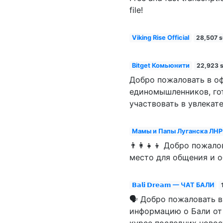
file!
Viking Rise Official
28,507 s
Bitget Комьюнити
22,923 s
Добро пожаловать в оф
единомышленников, го
участвовать в увлека
Мамы и Папы Луганска ЛНР
👨‍👩‍👧‍👦 Добро пожа
место для общения и 
𝗕𝗮𝗹𝗶 𝗗𝗿𝗲𝗮𝗺 — ЧАТ БАЛИ
🗣️ Добро пожаловать 
информацию о Бали от 
курсе последних новос