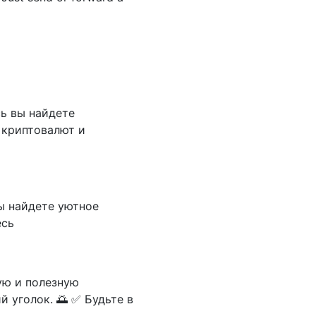
ь вы найдете
 криптовалют и
вы найдете уютное
есь
ую и полезную
 уголок. 🌅 ✅ Будьте в