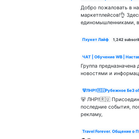
Добро пожаловать в н
маркетплейсов!👌 Здес
единомышленниками, в
Пхукет Лайф
1,242 subscri
ЧАТ | Обучение WB | Наста
Группа предназначена 
новостями и информац
🐻ЛНР‼️🇷🇺Рубежное БеЗ о
🐻 ЛНР‼️🇷🇺 Присоеди
последние события, по
рекламу,
Travel Forever. Общение о 