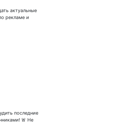
дать актуальные
по рекламе и
судить последние
никами! 🚨 Не