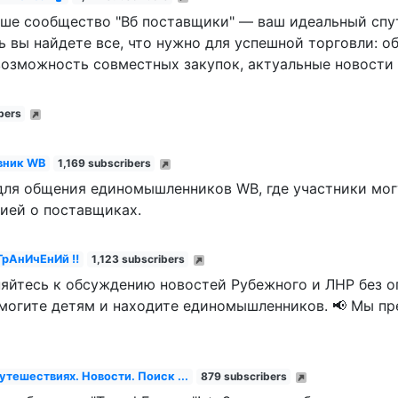
аше сообщество "Вб поставщики" — ваш идеальный спу
ь вы найдете все, что нужно для успешной торговли: о
озможность совместных закупок, актуальные новости 
bers
вник WB
1,169 subscribers
для общения единомышленников WB, где участники мог
ией о поставщиках.
ГрАнИчЕнИй ‼️
1,123 subscribers
няйтесь к обсуждению новостей Рубежного и ЛНР без ог
могите детям и находите единомышленников. 📢 Мы пр
Путешествиях. Новости. Поиск ...
879 subscribers