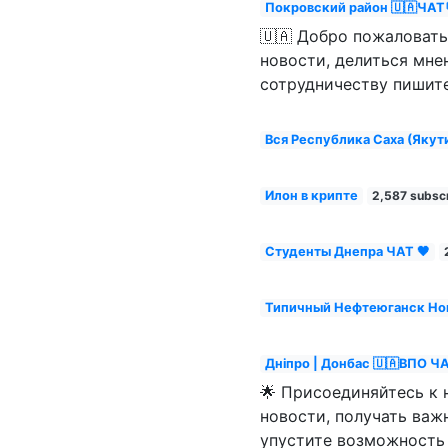
Покровский район 🇺🇦ЧАТ
🇺🇦 Добро пожаловать
новости, делиться мне
сотрудничеству пишит
Вся Республика Саха (Якут
Илон в крипте
2,587 subsc
Студенты Днепра ЧАТ 🖤
Типичный Нефтеюганск Но
Дніпро | Донбас 🇺🇦ВПО Ч
🌟 Присоединяйтесь к 
новости, получать важ
упустите возможность