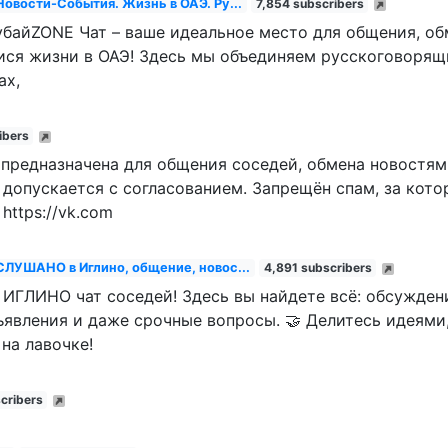
вости-События. Жизнь в ОАЭ. Ру...
7,854 subscribers
байZONE Чат – ваше идеальное место для общения, об
ся жизни в ОАЭ! Здесь мы объединяем русскоговорящ
ах,
ibers
предназначена для общения соседей, обмена новостям
допускается с согласованием. Запрещён спам, за кото
https://vk.com
ЛУШАНО в Иглино, общение, новос...
4,891 subscribers
 ИГЛИНО чат соседей! Здесь вы найдете всё: обсужден
бъявления и даже срочные вопросы. 🤝 Делитесь идеями
на лавочке!
cribers