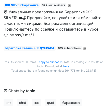
ЖК SILVER Барахолка
322 subscribers
🌟 Уникальные предложения на Барахолке ЖК
SILVER! 💼💰 Продавайте, покупайте или обменяйте
с частными лицами. Без рекламы организаций.
Подключайтесь по ссылке и оставайтесь в курсе!
👉 https://t.me/J
Барахолка Казань ЖК ДУБРАВА
105 subscribers
Results shown: 50 items -
copy to clipboard.
Total in catalog 297 results on
topic. Download all
here
.
Total subscribers in found communities: 264,778 (online 25,878)
💬 Chats by topic
чат
chat
жк
quot
барахолка