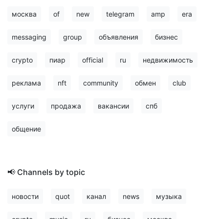
москва
of
new
telegram
amp
era
messaging
group
объявления
бизнес
crypto
пиар
official
ru
недвижимость
реклама
nft
community
обмен
club
услуги
продажа
вакансии
спб
общение
📢 Channels by topic
новости
quot
канал
news
музыка