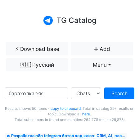
TG Catalog
⚡️ Download base
➕ Add
🇷🇺 Русский
Menu
Search
Results shown: 50 items -
copy to clipboard.
Total in catalog 297 results on
topic. Download all
here
.
Total subscribers in found communities: 264,778 (online 25,878)
🔥 Разработка n8n telegram ботов под ключ: CRM, AI, пла...