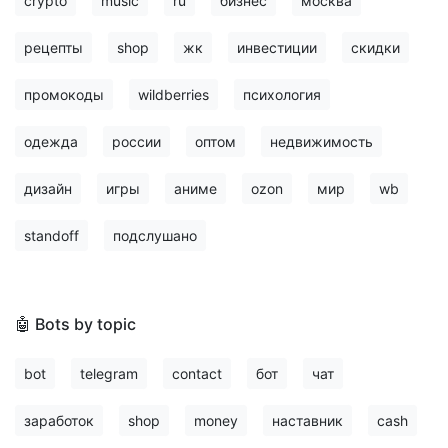
crypto
music
ru
бизнес
москва
рецепты
shop
жк
инвестиции
скидки
промокоды
wildberries
психология
одежда
россии
оптом
недвижимость
дизайн
игры
аниме
ozon
мир
wb
standoff
подслушано
🤖 Bots by topic
bot
telegram
contact
бот
чат
заработок
shop
money
наставник
cash