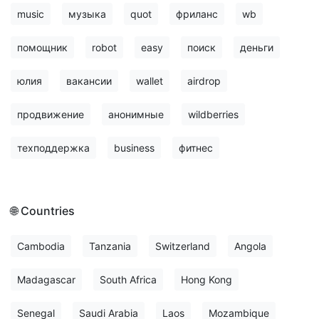
music
музыка
quot
фриланс
wb
помощник
robot
easy
поиск
деньги
юлия
вакансии
wallet
airdrop
продвижение
анонимные
wildberries
техподдержка
business
фитнес
🌐 Countries
Cambodia
Tanzania
Switzerland
Angola
Madagascar
South Africa
Hong Kong
Senegal
Saudi Arabia
Laos
Mozambique