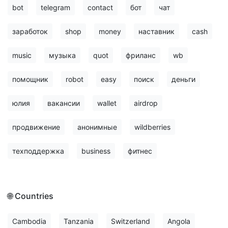
bot
telegram
contact
бот
чат
заработок
shop
money
наставник
cash
music
музыка
quot
фриланс
wb
помощник
robot
easy
поиск
деньги
юлия
вакансии
wallet
airdrop
продвижение
анонимные
wildberries
техподдержка
business
фитнес
🌐 Countries
Cambodia
Tanzania
Switzerland
Angola