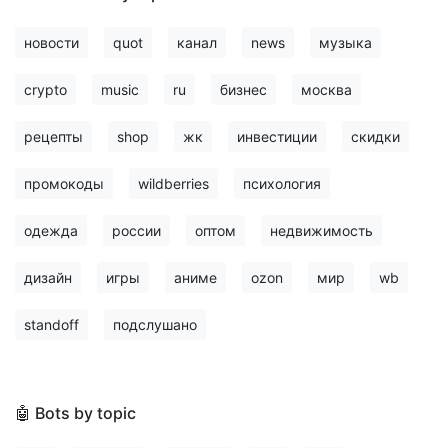
новости
quot
канал
news
музыка
crypto
music
ru
бизнес
москва
рецепты
shop
жк
инвестиции
скидки
промокоды
wildberries
психология
одежда
россии
оптом
недвижимость
дизайн
игры
аниме
ozon
мир
wb
standoff
подслушано
🤖 Bots by topic