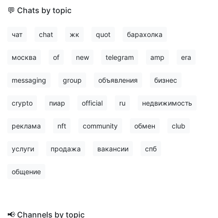
💬 Chats by topic
чат
chat
жк
quot
барахолка
москва
of
new
telegram
amp
era
messaging
group
объявления
бизнес
crypto
пиар
official
ru
недвижимость
реклама
nft
community
обмен
club
услуги
продажа
вакансии
спб
общение
📢 Channels by topic