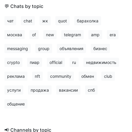
💬 Chats by topic
чат
chat
жк
quot
барахолка
москва
of
new
telegram
amp
era
messaging
group
объявления
бизнес
crypto
пиар
official
ru
недвижимость
реклама
nft
community
обмен
club
услуги
продажа
вакансии
спб
общение
📢 Channels by topic