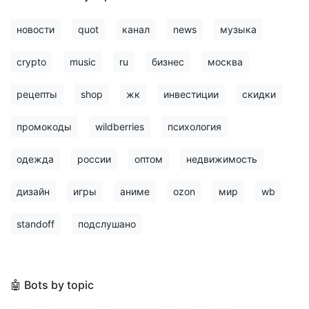
новости
quot
канал
news
музыка
crypto
music
ru
бизнес
москва
рецепты
shop
жк
инвестиции
скидки
промокоды
wildberries
психология
одежда
россии
оптом
недвижимость
дизайн
игры
аниме
ozon
мир
wb
standoff
подслушано
🤖 Bots by topic