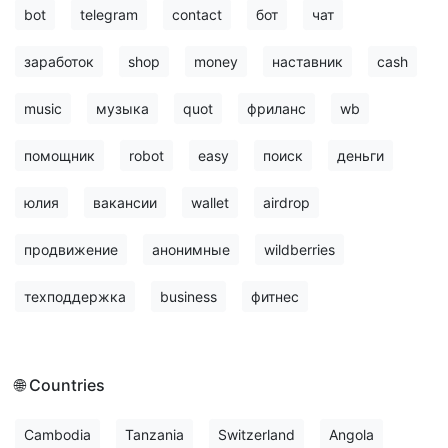
bot
telegram
contact
бот
чат
заработок
shop
money
наставник
cash
music
музыка
quot
фриланс
wb
помощник
robot
easy
поиск
деньги
юлия
вакансии
wallet
airdrop
продвижение
анонимные
wildberries
техподдержка
business
фитнес
🌐 Countries
Cambodia
Tanzania
Switzerland
Angola