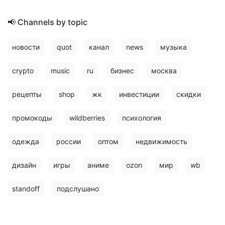
📢 Channels by topic
новости
quot
канал
news
музыка
crypto
music
ru
бизнес
москва
рецепты
shop
жк
инвестиции
скидки
промокоды
wildberries
психология
одежда
россии
оптом
недвижимость
дизайн
игры
аниме
ozon
мир
wb
standoff
подслушано