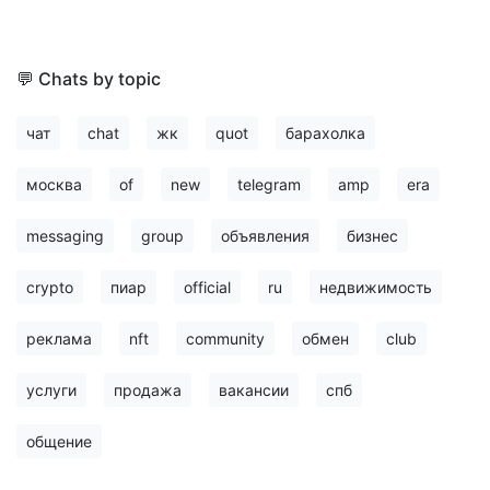
💬 Chats by topic
чат
chat
жк
quot
барахолка
москва
of
new
telegram
amp
era
messaging
group
объявления
бизнес
crypto
пиар
official
ru
недвижимость
реклама
nft
community
обмен
club
услуги
продажа
вакансии
спб
общение