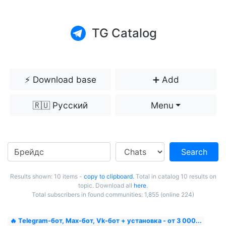
TG Catalog
⚡️ Download base
➕ Add
🇷🇺 Русский
Menu
Search
Results shown: 10 items -
copy to clipboard.
Total in catalog 10 results on
topic. Download all
here
.
Total subscribers in found communities: 1,855 (online 224)
🔥 Telegram-бот, Max-бот, Vk-бот + установка - от 3 000...