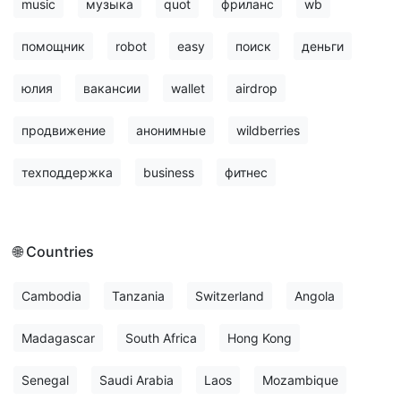
music
музыка
quot
фриланс
wb
помощник
robot
easy
поиск
деньги
юлия
вакансии
wallet
airdrop
продвижение
анонимные
wildberries
техподдержка
business
фитнес
🌐 Countries
Cambodia
Tanzania
Switzerland
Angola
Madagascar
South Africa
Hong Kong
Senegal
Saudi Arabia
Laos
Mozambique