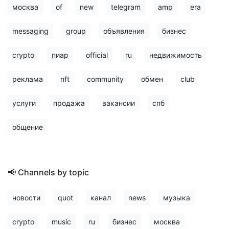
москва
of
new
telegram
amp
era
messaging
group
объявления
бизнес
crypto
пиар
official
ru
недвижимость
реклама
nft
community
обмен
club
услуги
продажа
вакансии
спб
общение
📢 Channels by topic
новости
quot
канал
news
музыка
crypto
music
ru
бизнес
москва