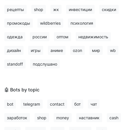
рецепты
shop
жк
инвестиции
скидки
промокоды
wildberries
психология
одежда
россии
оптом
недвижимость
дизайн
игры
аниме
ozon
мир
wb
standoff
подслушано
🤖 Bots by topic
bot
telegram
contact
бот
чат
заработок
shop
money
наставник
cash