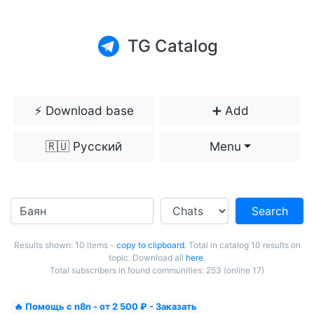
TG Catalog
⚡️ Download base
➕ Add
🇷🇺 Русский
Menu
Search
Results shown: 10 items -
copy to clipboard.
Total in catalog 10 results on
topic. Download all
here
.
Total subscribers in found communities: 253 (online 17)
🔥 Помощь с n8n - от 2 500 ₽ - Заказать