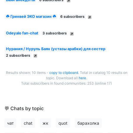
☘️ Гринвей ЭКО магазин ☘️
6 subscribers
Odeyalo fan-chat
3 subscribers
Нурания / Нуруль Баян (устазы арабки) для сестер
2 subscribers
Results shown: 10 items -
copy to clipboard.
Total in catalog 10 results on
topic. Download all
here
.
Total subscribers in found communities: 253 (online 17)
💬 Chats by topic
чат
chat
жк
quot
барахолка