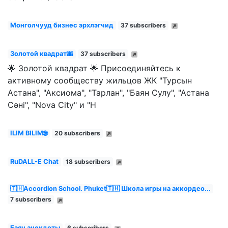
Монголчууд бизнес эрхлэгчид
37 subscribers
Золотой квадрат🌆
37 subscribers
🌟 Золотой квадрат 🌟 Присоединяйтесь к
активному сообществу жильцов ЖК "Турсын
Астана", "Аксиома", "Тарлан", "Баян Сулу", "Астана
Сәні", "Nova City" и "Н
ILIM BILIM🌐
20 subscribers
RuDALL-E Chat
18 subscribers
🇹🇭Accordion School. Phuket🇹🇭 Школа игры на аккордео...
7 subscribers
Баян анекдоты
6 subscribers