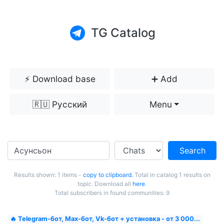
TG Catalog
⚡️ Download base
➕ Add
🇷🇺 Русский
Menu
Search
Results shown: 1 items -
copy to clipboard.
Total in catalog 1 results on
topic. Download all
here
.
Total subscribers in found communities: 9
🔥 Telegram-бот, Max-бот, Vk-бот + установка - от 3 000...