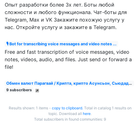
Опыт разработки более 3х лет. Боты любой
сложности и любого функционала. Чат-боты для
Telegram, Max и VK Закажите похожую услугу у
нас. Откройте услугу и закажите в Telegram.
🎙 Bot for transcribing voice messages and video notes ...
Free and fast transcription of voice messages, video
notes, videos, audio, and files. Just send or forward a
file!
Обмен валют Парагвай / Крипта, крипто Асунсьон, Сьюдад-...
9 subscribers
Results shown: 1 items -
copy to clipboard.
Total in catalog 1 results on
topic. Download all
here
.
Total subscribers in found communities: 9