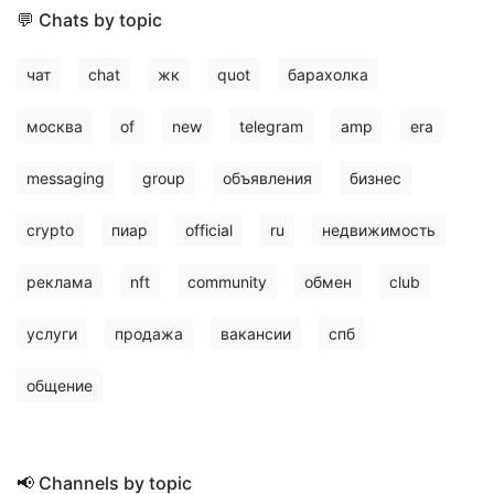
💬 Chats by topic
чат
chat
жк
quot
барахолка
москва
of
new
telegram
amp
era
messaging
group
объявления
бизнес
crypto
пиар
official
ru
недвижимость
реклама
nft
community
обмен
club
услуги
продажа
вакансии
спб
общение
📢 Channels by topic