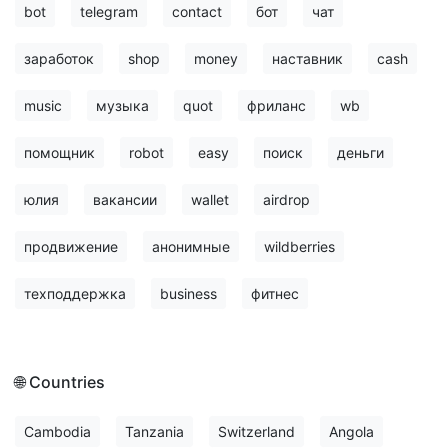
bot
telegram
contact
бот
чат
заработок
shop
money
наставник
cash
music
музыка
quot
фриланс
wb
помощник
robot
easy
поиск
деньги
юлия
вакансии
wallet
airdrop
продвижение
анонимные
wildberries
техподдержка
business
фитнес
🌐 Countries
Cambodia
Tanzania
Switzerland
Angola