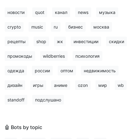
новости
quot
канал
news
музыка
crypto
music
ru
бизнес
москва
рецепты
shop
жк
инвестиции
скидки
промокоды
wildberries
психология
одежда
россии
оптом
недвижимость
дизайн
игры
аниме
ozon
мир
wb
standoff
подслушано
🤖 Bots by topic